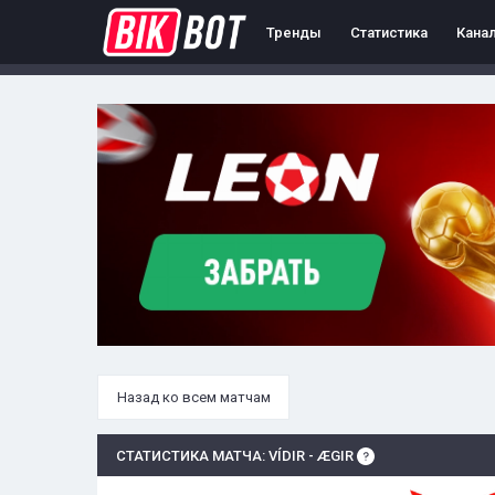
Тренды
Статистика
Кана
Назад ко всем матчам
СТАТИСТИКА МАТЧА: VÍDIR - ÆGIR