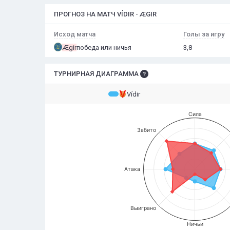
ПРОГНОЗ НА МАТЧ VÍDIR - ÆGIR
Исход матча
Голы за игру
Ægir
победа или ничья
3,8
ТУРНИРНАЯ ДИАГРАММА
Vídir
Сила
Забито
Атака
Выиграно
Ничьи