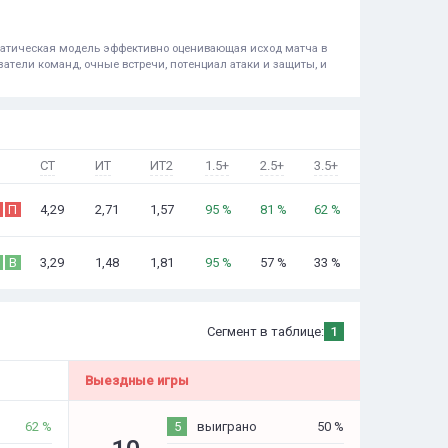
ематическая модель эффективно оценивающая исход матча в
атели команд, очные встречи, потенциал атаки и защиты, и
СТ
ИТ
ИТ2
1.5+
2.5+
3.5+
4,29
2,71
1,57
95 %
81 %
62 %
П
3,29
1,48
1,81
95 %
57 %
33 %
В
Сегмент в таблице:
1
Выездные игры
62 %
5
выиграно
50 %