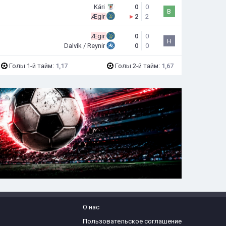
Kári
0
0
В
Ægir
▸
2
2
Ægir
0
0
Н
Dalvík / Reynir
0
0
Голы 1-й тайм:
1,17
Голы 2-й тайм:
1,67
О нас
Пользовательское соглашение