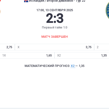
Исландия / Второй дивизион - Тур 22
17:00, 13 СЕНТЯБРЯ 2025
2
:
3
Первый тайм 1:0
МАТЧ ЗАВЕРШЕН
2,75
X
3,75
2
1X
1,65
X2
1,35
МАТЕМАТИЧЕСКИЙ ПРОГНОЗ:
X2
— 1,35