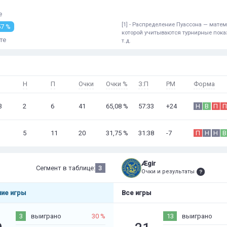
е
[1] - Распределение Пуассона — мат
57 %
которой учитываются турнирные показ
те
т.д.
Н
П
Очки
Очки %
З:П
РМ
Форма
3
2
6
41
65,08 %
57:33
+24
Н
В
П
П
5
11
20
31,75 %
31:38
-7
П
Н
Н
В
Ægir
Сегмент в таблице:
3
Очки и результаты
ие игры
Все игры
3
выиграно
30 %
13
выиграно