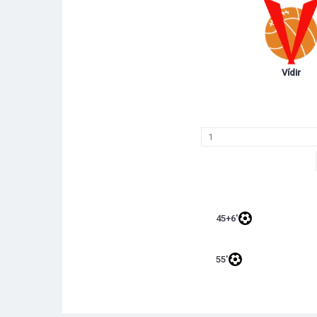
Vídir
1
45+6'
55'