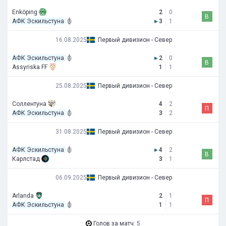
Enköping
2
0
В
АФК Эскильстуна
▸
3
1
16.08.2025
Первый дивизион - Север
АФК Эскильстуна
▸
2
0
В
Assyriska FF
1
1
25.08.2025
Первый дивизион - Север
Соллентуна
4
2
П
АФК Эскильстуна
3
2
31.08.2025
Первый дивизион - Север
АФК Эскильстуна
▸
4
2
В
Карлстад
3
1
06.09.2025
Первый дивизион - Север
Arlanda
2
1
П
АФК Эскильстуна
1
1
Голов за матч:
5