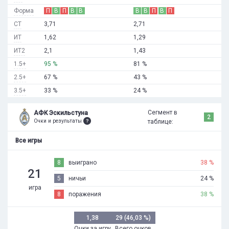
Форма
П
В
П
В
В
В
В
П
В
П
СТ
3,71
2,71
ИТ
1,62
1,29
ИТ2
2,1
1,43
1.5+
95 %
81 %
2.5+
67 %
43 %
3.5+
33 %
24 %
Сегмент в
АФК Эскильстуна
2
Очки и результаты
таблице:
Все игры
8
выиграно
38 %
21
5
ничьи
24 %
игра
8
поражения
38 %
1,38
29 (46,03 %)
Очки за игру
Всего очков