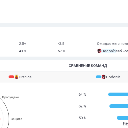
2.5+
-3.5
Ожидаемые голы
43 %
57 %
Hodonín
забьют
СРАВНЕНИЕ КОМАНД
Hranice
Hodonín
64 %
Пропущено
62 %
50 %
Защита
Ра