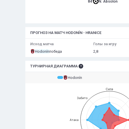
84'
N. Absolon
ПРОГНОЗ НА МАТЧ HODONÍN - HRANICE
Исход матча
Голы за игру
Hodonín
победа
2,8
ТУРНИРНАЯ ДИАГРАММА
Hodonín
Сила
Забито
Атака