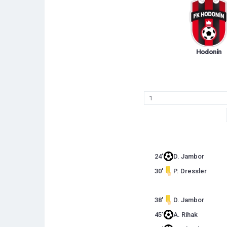
Hodonín
1
24'
D. Jambor
30'
P. Dressler
38'
D. Jambor
45'
A. Rihak