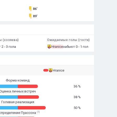
86'
89'
 (хозяева)
Ожидаемые голы (гости)
 2 - 3 гола
Hranice
забьют 0 - 1 гол
Hranice
Форма команд
36 %
Оценка личных встреч
38 %
Голевая реализация
50 %
[1]
спределение Пуассона