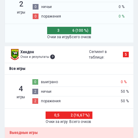
2
0
ничьи
0 %
игры
0
поражения
0 %
3
6 (100 %)
Очки за игру
Всего очков
Сегмент в
Хендон
5
Очки и результаты
таблице:
Все игры
0
выиграно
0 %
4
2
ничьи
50 %
игры
2
поражения
50 %
0,5
2 (16,67 %)
Очки за игру
Всего очков
Выездные игры