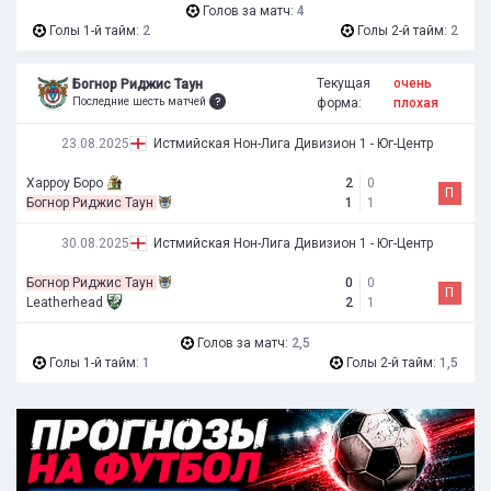
Голов за матч:
4
Голы 1-й тайм:
2
Голы 2-й тайм:
2
Текущая
очень
Богнор Риджис Таун
Последние шесть матчей
форма:
плохая
23.08.2025
Истмийская Нон-Лига Дивизион 1 - Юг-Центр
Харроу Боро
2
0
П
Богнор Риджис Таун
1
1
30.08.2025
Истмийская Нон-Лига Дивизион 1 - Юг-Центр
Богнор Риджис Таун
0
0
П
Leatherhead
2
1
Голов за матч:
2,5
Голы 1-й тайм:
1
Голы 2-й тайм:
1,5