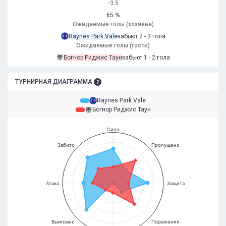
-3.5
65 %
Ожидаемые голы (хозяева)
Raynes Park Vale
забьют 2 - 3 гола
Ожидаемые голы (гости)
Богнор Риджис Таун
забьют 1 - 2 гола
ТУРНИРНАЯ ДИАГРАММА
Raynes Park Vale
Богнор Риджис Таун
Сила
Забито
Пропущено
Атака
Защита
Выиграно
Поражения