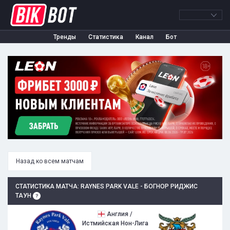
Тренды
Статистика
Канал
Бот
Назад ко всем матчам
СТАТИСТИКА МАТЧА: RAYNES PARK VALE - БОГНОР РИДЖИС
ТАУН
Англия /
Истмийская Нон-Лига