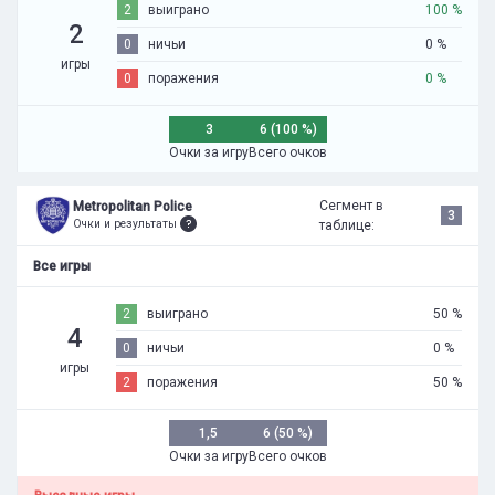
2
выиграно
100 %
2
0
ничьи
0 %
игры
0
поражения
0 %
3
6 (100 %)
Очки за игру
Всего очков
Сегмент в
Metropolitan Police
3
Очки и результаты
таблице:
Все игры
2
выиграно
50 %
4
0
ничьи
0 %
игры
2
поражения
50 %
1,5
6 (50 %)
Очки за игру
Всего очков