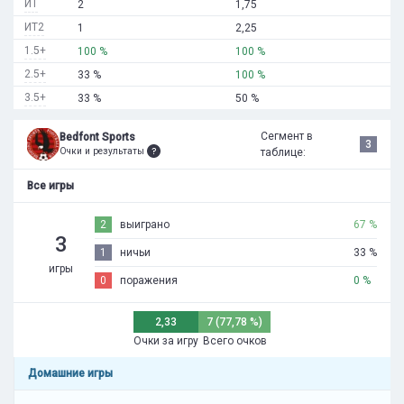
ИТ
2
1,75
ИТ2
1
2,25
1.5+
100 %
100 %
2.5+
33 %
100 %
3.5+
33 %
50 %
Сегмент в
Bedfont Sports
3
Очки и результаты
таблице:
Все игры
2
выиграно
67 %
3
1
ничьи
33 %
игры
0
поражения
0 %
2,33
7 (77,78 %)
Очки за игру
Всего очков
Домашние игры