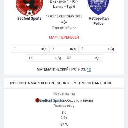
Дивизион 1 - Юг-
Центр - Тур 6
17:00, 13 СЕНТЯБРЯ 2025
Bedfont Sports
Metropolitan
-
:
-
Police
Первый тайм -:-
МАТЧ ПЕРЕНЕСЕН
1
н/д
X
н/д
2
н/д
1X
н/д
X2
н/д
МАТЕМАТИЧЕСКИЙ ПРОГНОЗ:
1X
ПРОГНОЗ НА МАТЧ BEDFONT SPORTS - METROPOLITAN POLICE
Исход матча
Bedfont Sports
победа или ничья
Голы за игру
3,5
2.5+
67 %