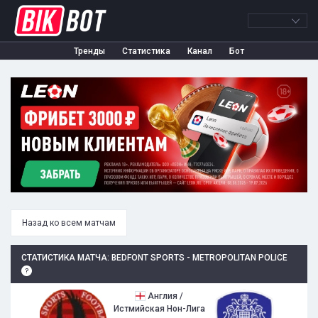
Тренды
Статистика
Канал
Бот
Назад ко всем матчам
СТАТИСТИКА МАТЧА: BEDFONT SPORTS - METROPOLITAN POLICE
Англия /
Истмийская Нон-Лига