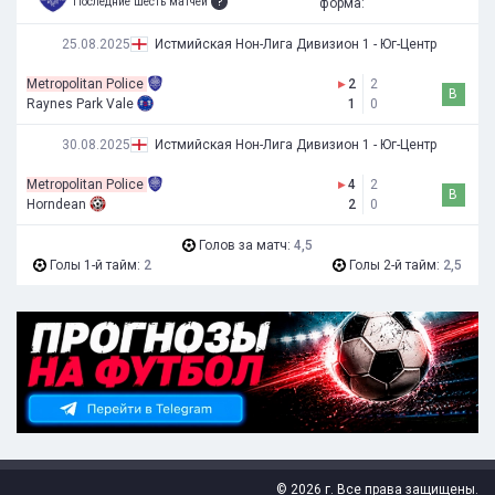
Последние шесть матчей
форма:
25.08.2025
Истмийская Нон-Лига Дивизион 1 - Юг-Центр
Metropolitan Police
▸
2
2
В
Raynes Park Vale
1
0
30.08.2025
Истмийская Нон-Лига Дивизион 1 - Юг-Центр
Metropolitan Police
▸
4
2
В
Horndean
2
0
Голов за матч:
4,5
Голы 1-й тайм:
2
Голы 2-й тайм:
2,5
© 2026 г. Все права защищены.