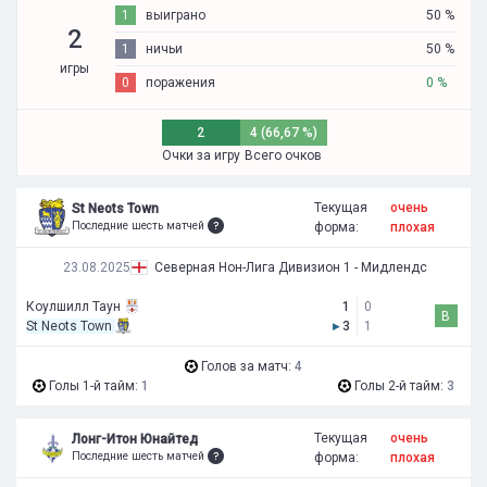
1
выиграно
50 %
2
1
ничьи
50 %
игры
0
поражения
0 %
2
4 (66,67 %)
Очки за игру
Всего очков
Текущая
очень
St Neots Town
Последние шесть матчей
форма:
плохая
23.08.2025
Северная Нон-Лига Дивизион 1 - Мидлендс
Коулшилл Таун
1
0
В
St Neots Town
▸
3
1
Голов за матч:
4
Голы 1-й тайм:
1
Голы 2-й тайм:
3
Текущая
очень
Лонг-Итон Юнайтед
Последние шесть матчей
форма:
плохая