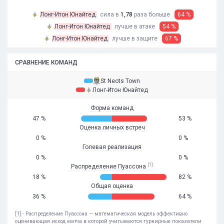
Лонг-Итон Юнайтед
сила в
1,78
раза
больше
64 %
Лонг-Итон Юнайтед
лучше в атаке
54 %
Лонг-Итон Юнайтед
лучше в защите
67 %
СРАВНЕНИЕ КОМАНД
St Neots Town
Лонг-Итон Юнайтед
Форма команд
47 %
53 %
Оценка личных встреч
0 %
0 %
Голевая реализация
0 %
0 %
[1]
Распределение Пуассона
18 %
82 %
Общая оценка
36 %
64 %
[1] - Распределение Пуассона — математическая модель эффективно
оценивающая исход матча в которой учитываются турнирные показатели