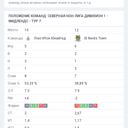
команд, очные встречи, потенциал атаки и защиты, и т.д.
ПОЛОЖЕНИЕ КОМАНД: СЕВЕРНАЯ НОН-ЛИГА ДИВИЗИОН 1 -
МИДЛЕНДС - ТУР 7
Место
10
12
Команда
Лонг-Итон Юнайтед
St Neots Town
Игр
5
6
В
2
2
Н
2
1
П
1
3
Очки
8
7
Очки %
53,33 %
38,89 %
З:П
7:3
7:9
РМ
+4
-2
Форма
Н
В
В
П
Н
П
В
В
Н
П
СТ
2
2,67
ИТ
1,4
1,17
ИТ2