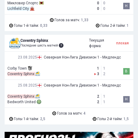
Микловер Спортс
0
0
Н
Lichfield City
0
0
Голов за матч:
1,33
Голы 1-й тайм:
0,33
Голы 2-й тайм:
1
Текущая
Coventry Sphinx
плохая
Последние шесть матчей
форма:
23.08.2025
Северная Нон-Лига Дивизион 1 - Мидлендс
Corby Town
1
1
В
Coventry Sphinx
▸
3
2
25.08.2025
Северная Нон-Лига Дивизион 1 - Мидлендс
Coventry Sphinx
2
1
Н
Bedworth United
2
1
Голов за матч:
4
Голы 1-й тайм:
2,5
Голы 2-й тайм:
1,5