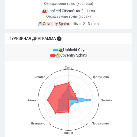
Ожидаемые голы (хозяева)
Lichfield City
забьют 0 - 1 гол
Ожидаемые голы (гости)
Coventry Sphinx
забьют 2 - 3 гола
ТУРНИРНАЯ ДИАГРАММА
Lichfield City
Coventry Sphinx
Сила
Забито
Пропущено
Атака
Защита
Выиграно
Поражения
Ничьи