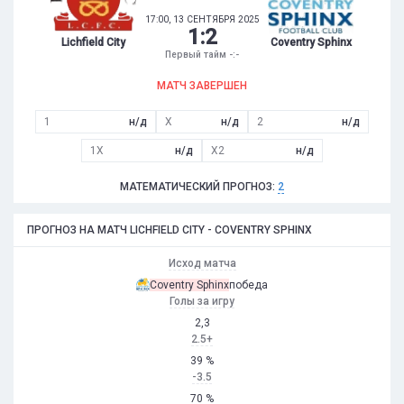
17:00, 13 СЕНТЯБРЯ 2025
1
:
2
Lichfield City
Coventry Sphinx
Первый тайм -:-
МАТЧ ЗАВЕРШЕН
1
н/д
X
н/д
2
н/д
1X
н/д
X2
н/д
МАТЕМАТИЧЕСКИЙ ПРОГНОЗ:
2
ПРОГНОЗ НА МАТЧ LICHFIELD CITY - COVENTRY SPHINX
Исход матча
Coventry Sphinx
победа
Голы за игру
2,3
2.5+
39 %
-3.5
70 %