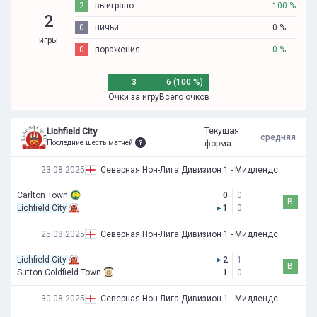
2
выиграно
100 %
2
0
ничьи
0 %
игры
0
поражения
0 %
3
6 (100 %)
Очки за игру
Всего очков
Текущая
Lichfield City
средняя
Последние шесть матчей
форма:
23.08.2025
Северная Нон-Лига Дивизион 1 - Мидлендс
Carlton Town
0
0
В
Lichfield City
▸
1
0
25.08.2025
Северная Нон-Лига Дивизион 1 - Мидлендс
Lichfield City
▸
2
1
В
Sutton Coldfield Town
1
0
30.08.2025
Северная Нон-Лига Дивизион 1 - Мидлендс