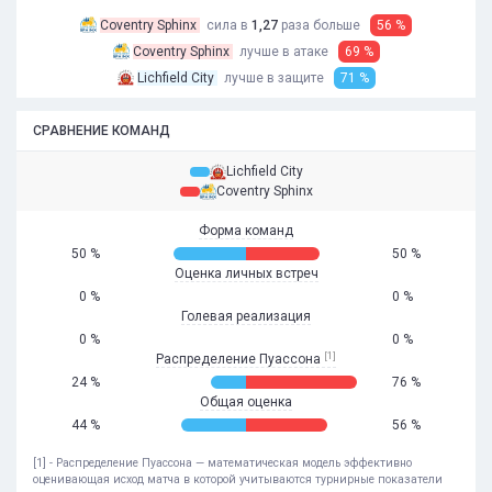
Coventry Sphinx
сила в
1,27
раза
больше
56 %
Coventry Sphinx
лучше в атаке
69 %
Lichfield City
лучше в защите
71 %
СРАВНЕНИЕ КОМАНД
Lichfield City
Coventry Sphinx
Форма команд
50 %
50 %
Оценка личных встреч
0 %
0 %
Голевая реализация
0 %
0 %
[1]
Распределение Пуассона
24 %
76 %
Общая оценка
44 %
56 %
[1] - Распределение Пуассона — математическая модель эффективно
оценивающая исход матча в которой учитываются турнирные показатели