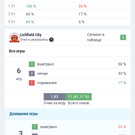
1.5+
100 %
33 %
2.5+
60 %
17 %
3.5+
60 %
0 %
Сегмент в
Lichfield City
2
Очки и результаты
таблице:
Все игры
3
выиграно
50 %
6
2
ничьи
33 %
игр
1
поражения
17 %
1,83
11 (61,11 %)
Очки за игру
Всего очков
Домашние игры
1
выиграно
33 %
3