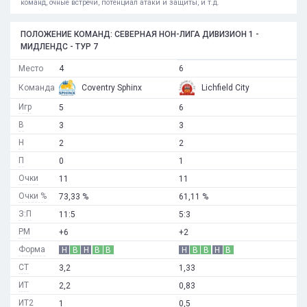
команд, очные встречи, потенциал атаки и защиты, и т.д.
ПОЛОЖЕНИЕ КОМАНД: СЕВЕРНАЯ НОН-ЛИГА ДИВИЗИОН 1 -
МИДЛЕНДС - ТУР 7
Место
4
6
Команда
Coventry Sphinx
Lichfield City
Игр
5
6
В
3
3
Н
2
2
П
0
1
Очки
11
11
Очки %
73,33 %
61,11 %
З:П
11:5
5:3
РМ
+6
+2
Форма
Н
В
Н
В
В
Н
В
В
Н
В
СТ
3,2
1,33
ИТ
2,2
0,83
ИТ2
1
0,5