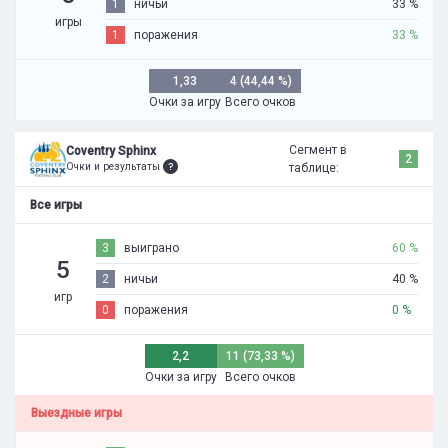
1
ничьи
33 %
игры
1
поражения
33 %
1,33
4 (44,44 %)
Очки за игру
Всего очков
Сегмент в
Coventry Sphinx
2
Очки и результаты
таблице:
Все игры
3
выиграно
60 %
5
2
ничьи
40 %
игр
0
поражения
0 %
2,2
11 (73,33 %)
Очки за игру
Всего очков
Выездные игры