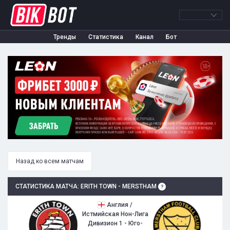
Тренды
Статистика
Канал
Бот
Назад ко всем матчам
СТАТИСТИКА МАТЧА: ERITH TOWN - MERSTHAM
Англия /
Истмийская Нон-Лига
Дивизион 1 - Юго-