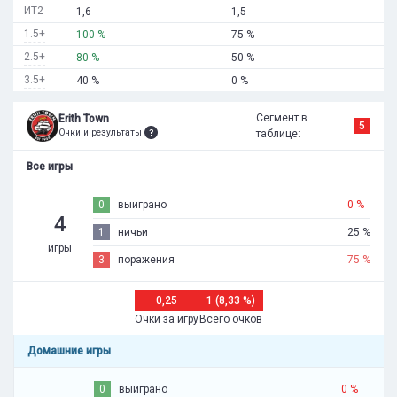
ИТ2
1,6
1,5
1.5+
100 %
75 %
2.5+
80 %
50 %
3.5+
40 %
0 %
Сегмент в
Erith Town
5
Очки и результаты
таблице:
Все игры
0
выиграно
0 %
4
1
ничьи
25 %
игры
3
поражения
75 %
0,25
1 (8,33 %)
Очки за игру
Всего очков
Домашние игры
0
выиграно
0 %