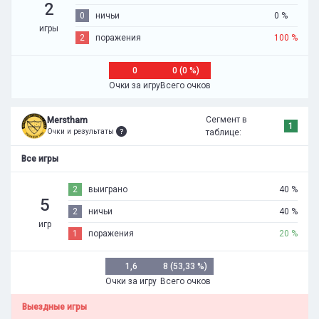
2
0
ничьи
0 %
игры
2
поражения
100 %
0
0 (0 %)
Очки за игру
Всего очков
Сегмент в
Merstham
1
Очки и результаты
таблице:
Все игры
2
выиграно
40 %
5
2
ничьи
40 %
игр
1
поражения
20 %
1,6
8 (53,33 %)
Очки за игру
Всего очков
Выездные игры