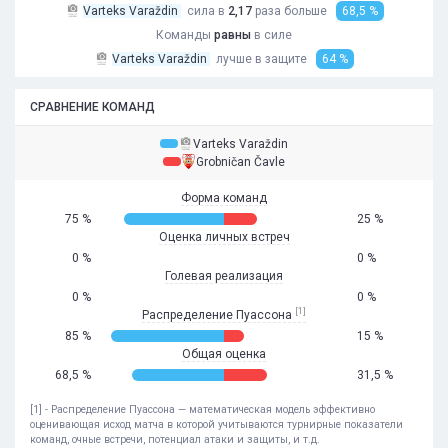
Varteks Varaždin
сила в
2,17
раза
больше
68,5 %
Команды
равны
в силе
Varteks Varaždin
лучше в защите
64 %
СРАВНЕНИЕ КОМАНД
Varteks Varaždin
Grobničan Čavle
Форма команд
75 %
25 %
Оценка личных встреч
0 %
0 %
Голевая реализация
0 %
0 %
[1]
Распределение Пуассона
85 %
15 %
Общая оценка
68,5 %
31,5 %
[1] - Распределение Пуассона — математическая модель эффективно
оценивающая исход матча в которой учитываются турнирные показатели
команд, очные встречи, потенциал атаки и защиты, и т.д.