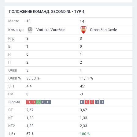
ПОЛОЖЕНИЕ КОМАНД: SECOND NL - ТУР 4
Место
10
14
Команда
Varteks Varaždin
Grobničan Čavle
Игр
3
3
В
1
0
Н
0
1
П
2
2
Очки
3
1
Очки %
33,33 %
11,11 %
З:П
4:4
4:7
РМ
0
-3
Форма
П
П
В
Н
Н
Н
П
П
Н
Н
СТ
2,67
3,67
ИТ
1,33
1,33
ИТ2
1,33
2,33
1.5+
67 %
100 %