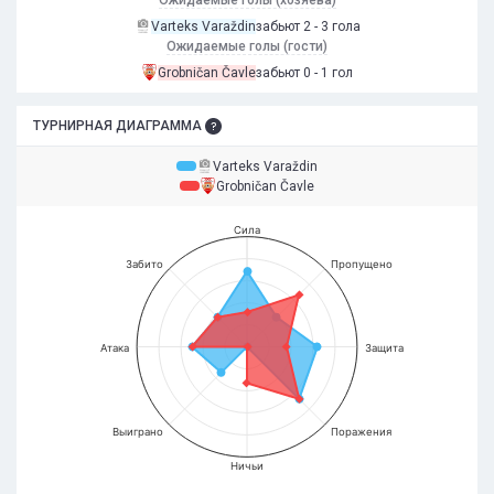
Varteks Varaždin
забьют 2 - 3 гола
Ожидаемые голы (гости)
Grobničan Čavle
забьют 0 - 1 гол
ТУРНИРНАЯ ДИАГРАММА
Varteks Varaždin
Grobničan Čavle
Сила
Забито
Пропущено
Атака
Защита
Выиграно
Поражения
Ничьи