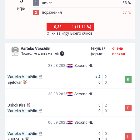
1
ничьи
33 %
игры
2
поражения
67 %
0,33
1 (11,11 %)
Очки за игру
Всего очков
Текущая
очень
Varteks Varaždin
Последние шесть матчей
форма:
плохая
23.08.2025
Second NL
Varteks Varaždin
▸
4
2
В
Bjelovar
0
0
30.08.2025
Second NL
Uskok Klis
3
2
П
Varteks Varaždin
0
0
06.09.2025
Second NL
Varteks Varaždin
0
0
П
Kustosija
1
0