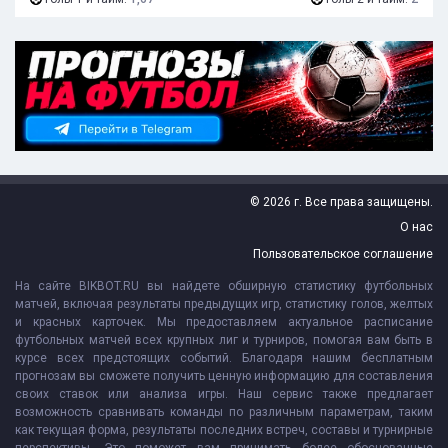
© 2026 г. Все права защищены.
О нас
Пользовательское соглашение
На сайте BIKBOT.RU вы найдете обширную статистику футбольных
матчей, включая результаты предыдущих игр, статистику голов, желтых
и красных карточек. Мы предоставляем актуальное расписание
футбольных матчей всех крупных лиг и турниров, помогая вам быть в
курсе всех предстоящих событий. Благодаря нашим бесплатным
прогнозам вы сможете получить ценную информацию для составления
своих ставок или анализа игры. Наш сервис также предлагает
возможность сравнивать команды по различным параметрам, таким
как текущая форма, результаты последних встреч, составы и турнирные