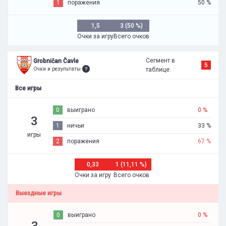
1
поражения
50 %
1,5
3 (50 %)
Очки за игру
Всего очков
Сегмент в
Grobničan Čavle
5
Очки и результаты
таблице:
Все игры
0
выиграно
0 %
3
1
ничьи
33 %
игры
2
поражения
67 %
0,33
1 (11,11 %)
Очки за игру
Всего очков
Выездные игры
0
выиграно
0 %
3