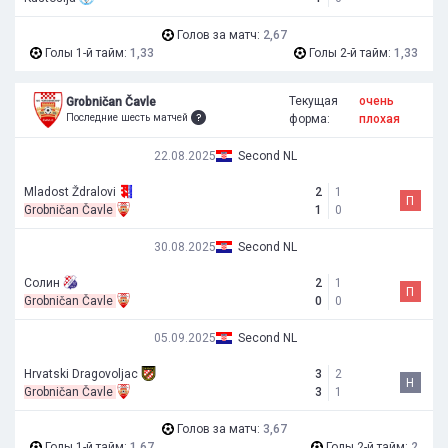
Голов за матч:
2,67
Голы 1-й тайм:
1,33
Голы 2-й тайм:
1,33
Текущая
очень
Grobničan Čavle
Последние шесть матчей
форма:
плохая
22.08.2025
Second NL
Mladost Ždralovi
2
1
П
Grobničan Čavle
1
0
30.08.2025
Second NL
Солин
2
1
П
Grobničan Čavle
0
0
05.09.2025
Second NL
Hrvatski Dragovoljac
3
2
Н
Grobničan Čavle
3
1
Голов за матч:
3,67
Голы 1-й тайм:
1,67
Голы 2-й тайм:
2