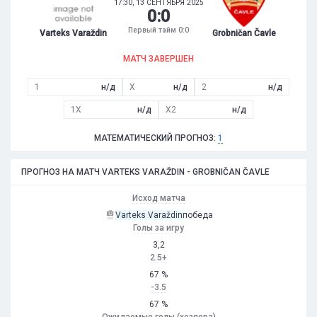
17:30, 13 СЕНТЯБРЯ 2025
0
:
0
Первый тайм 0:0
Varteks Varaždin
Grobničan Čavle
МАТЧ ЗАВЕРШЕН
1
н/д
X
н/д
2
н/д
1X
н/д
X2
н/д
МАТЕМАТИЧЕСКИЙ ПРОГНОЗ:
1
ПРОГНОЗ НА МАТЧ VARTEKS VARAŽDIN - GROBNIČAN ČAVLE
Исход матча
Varteks Varaždin
победа
Голы за игру
3,2
2.5+
67 %
-3.5
67 %
Ожидаемые голы (хозяева)