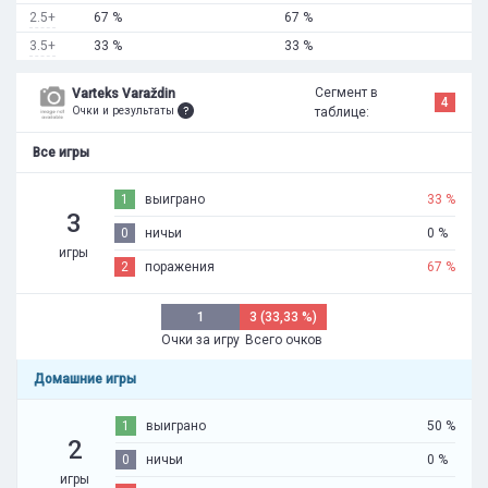
2.5+
67 %
67 %
3.5+
33 %
33 %
Сегмент в
Varteks Varaždin
4
Очки и результаты
таблице:
Все игры
1
выиграно
33 %
3
0
ничьи
0 %
игры
2
поражения
67 %
1
3 (33,33 %)
Очки за игру
Всего очков
Домашние игры
1
выиграно
50 %
2
0
ничьи
0 %
игры