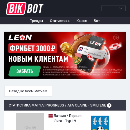
Тренды
Статистика
Канал
Бот
Назад ко всем матчам
СТАТИСТИКА МАТЧА: PROGRESS / AFA OLAINE - SMILTENE
Латвия / Первая
Лига - Тур 19