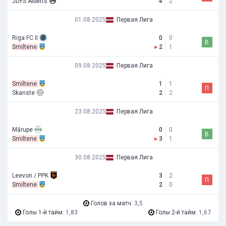
JDFS Alberts
4
2
01.08.2025
Первая Лига
Riga FC II
0
0
В
Smiltene
▸
2
1
09.08.2025
Первая Лига
Smiltene
1
1
П
Skanste
2
2
23.08.2025
Первая Лига
Mārupe
0
0
В
Smiltene
▸
3
1
30.08.2025
Первая Лига
Leevon / PPK
3
2
П
Smiltene
2
0
Голов за матч:
3,5
Голы 1-й тайм:
1,83
Голы 2-й тайм:
1,67