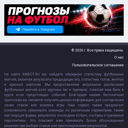
© 2026 г. Все права защищены.
О нас
Пользовательское соглашение
На сайте BIKBOT.RU вы найдете обширную статистику футбольных
матчей, включая результаты предыдущих игр, статистику голов, желтых
и красных карточек. Мы предоставляем актуальное расписание
футбольных матчей всех крупных лиг и турниров, помогая вам быть в
курсе всех предстоящих событий. Благодаря нашим бесплатным
прогнозам вы сможете получить ценную информацию для составления
своих ставок или анализа игры. Наш сервис также предлагает
возможность сравнивать команды по различным параметрам, таким
как текущая форма, результаты последних встреч, составы и турнирные
перспективы. Это поможет вам принимать более обоснованные
решения при выборе ставок или прогнозировании результатов.