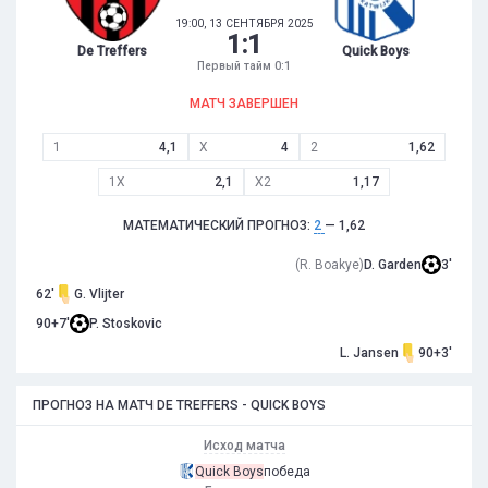
19:00, 13 СЕНТЯБРЯ 2025
1
:
1
De Treffers
Quick Boys
Первый тайм 0:1
МАТЧ ЗАВЕРШЕН
1
4,1
X
4
2
1,62
1X
2,1
X2
1,17
МАТЕМАТИЧЕСКИЙ ПРОГНОЗ:
2
— 1,62
(R. Boakye)
D. Garden
3'
62'
G. Vlijter
90+7'
P. Stoskovic
L. Jansen
90+3'
ПРОГНОЗ НА МАТЧ DE TREFFERS - QUICK BOYS
Исход матча
Quick Boys
победа