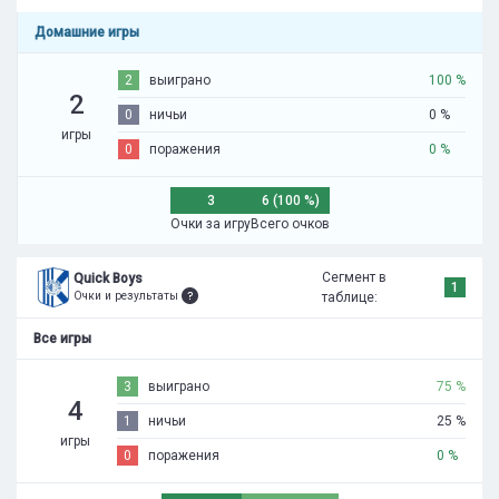
Домашние игры
2
выиграно
100 %
2
0
ничьи
0 %
игры
0
поражения
0 %
3
6 (100 %)
Очки за игру
Всего очков
Сегмент в
Quick Boys
1
Очки и результаты
таблице:
Все игры
3
выиграно
75 %
4
1
ничьи
25 %
игры
0
поражения
0 %