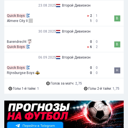
23.08.2025
Второй Дивизион
Quick Boys
▸
2
1
В
Almere City II
1
0
30.08.2025
Второй Дивизион
Barendrecht
0
0
В
Quick Boys
▸
6
2
06.09.2025
Второй Дивизион
Quick Boys
0
0
Н
Rijnsburgse Boys
0
0
Голов за матч:
2,75
Голы 1-й тайм:
1
Голы 2-й тайм:
1,75