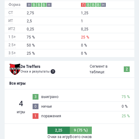
Форма
Н
В
В
В
Н
П
В
В
В
Н
СТ
2,75
1,25
ИТ
2,5
1
ИТ2
0,25
0,25
1.5+
75 %
25 %
2.5+
50 %
0 %
3.5+
25 %
0 %
Сегмент в
De Treffers
2
Очки и результаты
таблице:
Все игры
3
выиграно
75 %
4
0
ничьи
0 %
игры
1
поражения
25 %
2,25
9 (75 %)
Очки за игру
Всего очков