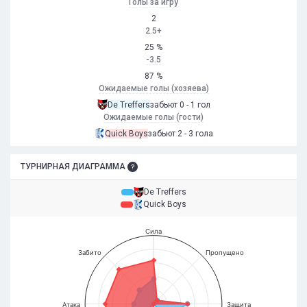
Голы за игру
2
2.5+
25 %
-3.5
87 %
Ожидаемые голы (хозяева)
De Treffers
забьют 0 - 1 гол
Ожидаемые голы (гости)
Quick Boys
забьют 2 - 3 гола
ТУРНИРНАЯ ДИАГРАММА
De Treffers
Quick Boys
Сила
Забито
Пропущено
Атака
Защита