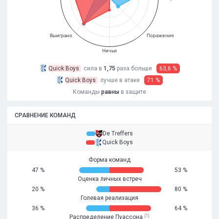
Выиграно
Поражения
Ничьи
Quick Boys
сила в
1,75
раза
больше
63,6 %
Quick Boys
лучше в атаке
71 %
Команды
равны
в защите
СРАВНЕНИЕ КОМАНД
De Treffers
Quick Boys
Форма команд
47 %
53 %
Оценка личных встреч
20 %
80 %
Голевая реализация
36 %
64 %
[1]
Распределение Пуассона