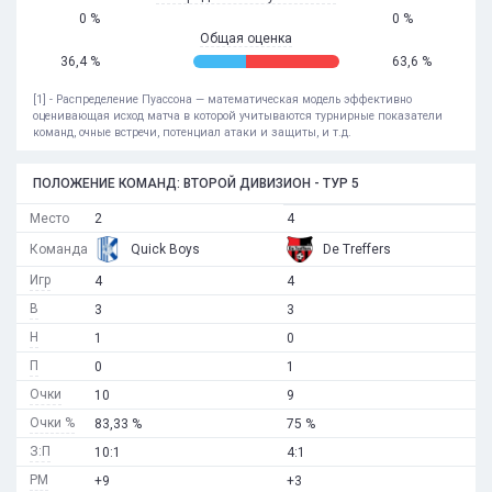
0 %
0 %
Общая оценка
36,4 %
63,6 %
[1] - Распределение Пуассона — математическая модель эффективно
оценивающая исход матча в которой учитываются турнирные показатели
команд, очные встречи, потенциал атаки и защиты, и т.д.
ПОЛОЖЕНИЕ КОМАНД: ВТОРОЙ ДИВИЗИОН - ТУР 5
Место
2
4
Команда
Quick Boys
De Treffers
Игр
4
4
В
3
3
Н
1
0
П
0
1
Очки
10
9
Очки %
83,33 %
75 %
З:П
10:1
4:1
РМ
+9
+3