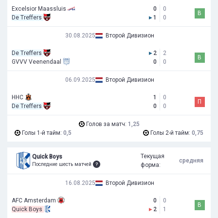
Excelsior Maassluis
0
0
В
De Treffers
▸
1
0
30.08.2025
Второй Дивизион
De Treffers
▸
2
2
В
GVVV Veenendaal
0
0
06.09.2025
Второй Дивизион
HHC
1
0
П
De Treffers
0
0
Голов за матч:
1,25
Голы 1-й тайм:
0,5
Голы 2-й тайм:
0,75
Текущая
Quick Boys
средняя
Последние шесть матчей
форма:
16.08.2025
Второй Дивизион
AFC Amsterdam
0
0
В
Quick Boys
▸
2
1