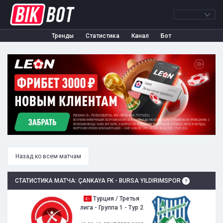
Тренды
Статистика
Канал
Бот
Назад ко всем матчам
СТАТИСТИКА МАТЧА: ÇANKAYA FK - BURSA YILDIRIMSPOR
Турция / Третья
лига - Группа 1 - Тур 2