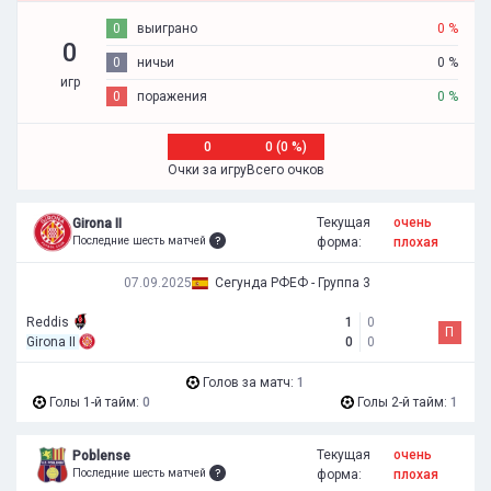
0
выиграно
0 %
0
0
ничьи
0 %
игр
0
поражения
0 %
0
0 (0 %)
Очки за игру
Всего очков
Текущая
очень
Girona II
Последние шесть матчей
форма:
плохая
07.09.2025
Сегунда РФЕФ - Группа 3
Reddis
1
0
П
Girona II
0
0
Голов за матч:
1
Голы 1-й тайм:
0
Голы 2-й тайм:
1
Текущая
очень
Poblense
Последние шесть матчей
форма:
плохая