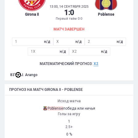
13:00, 14 СЕНТЯБРЯ 2025
1
:
0
Girona II
Poblense
Первый тайм 0:0
МАТЧ ЗАВЕРШЕН
1
н/д
X
н/д
2
н/д
1X
н/д
X2
н/д
МАТЕМАТИЧЕСКИЙ ПРОГНОЗ:
X2
83'
J. Arango
ПРОГНОЗ НА МАТЧ GIRONA II - POBLENSE
Исход матча
Poblense
победа или ничья
Голы за игру
1
2.5+
0 %