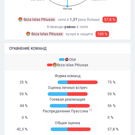
Ничьи
Ibiza Islas Pitiusas
сила в
1,37
раза
больше
57,8 %
Команды
равны
в силе
Ibiza Islas Pitiusas
лучше в защите
100 %
СРАВНЕНИЕ КОМАНД
Olot
Ibiza Islas Pitiusas
Форма команд
25 %
75 %
Оценка личных встреч
50 %
50 %
Голевая реализация
44 %
56 %
[1]
Распределение Пуассона
0 %
0 %
Общая оценка
42,3 %
57,8 %