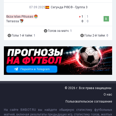
07.09.2025
Сегунда РФЕФ - Группа 3
Ibiza Islas Pitiusas
▸
1
1
В
Terrassa
0
0
Голов за матч:
1
Голы 1-й тайм:
1
Голы 2-й тайм:
0
© 2026 г. Все права защищены.
О нас
Пользовательское соглашение
На сайте BIKBOT.RU вы найдете обширную статистику футбольных
матчей, включая результаты предыдущих игр, статистику голов, желтых