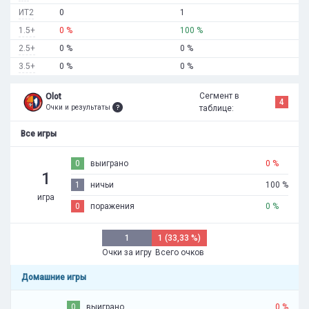
ИТ2
0
1
1.5+
0 %
100 %
2.5+
0 %
0 %
3.5+
0 %
0 %
Сегмент в
Olot
4
Очки и результаты
таблице:
Все игры
0
выиграно
0 %
1
1
ничьи
100 %
игра
0
поражения
0 %
1
1 (33,33 %)
Очки за игру
Всего очков
Домашние игры
0
выиграно
0 %