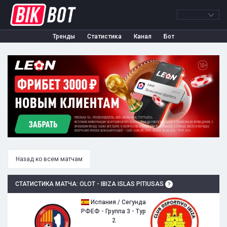
Тренды
Статистика
Канал
Бот
Назад ко всем матчам
СТАТИСТИКА МАТЧА: OLOT - IBIZA ISLAS PITIUSAS
Испания / Сегунда
РФЕФ - Группа 3 - Тур
2