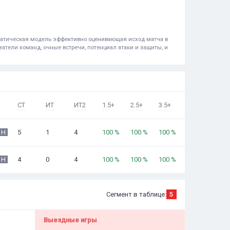
ематическая модель эффективно оценивающая исход матча в
атели команд, очные встречи, потенциал атаки и защиты, и
СТ
ИТ
ИТ2
1.5+
2.5+
3.5+
5
1
4
100 %
100 %
100 %
Н
4
0
4
100 %
100 %
100 %
Н
Сегмент в таблице:
5
Выездные игры