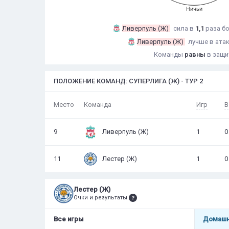
Ничьи
Ливерпуль (Ж)
сила в
1,1
раза
б
Ливерпуль (Ж)
лучше в ата
Команды
равны
в защи
ПОЛОЖЕНИЕ КОМАНД: СУПЕРЛИГА (Ж) - ТУР 2
Игр
В
Место
Команда
9
Ливерпуль (Ж)
1
0
11
Лестер (Ж)
1
0
Лестер (Ж)
Очки и результаты
Все игры
Домашн