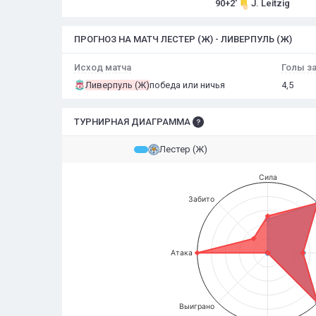
90+2'
J. Leitzig
ПРОГНОЗ НА МАТЧ ЛЕСТЕР (Ж) - ЛИВЕРПУЛЬ (Ж)
Исход матча
Голы за
Ливерпуль (Ж)
победа или ничья
4,5
ТУРНИРНАЯ ДИАГРАММА
Лестер (Ж)
Сила
Забито
Атака
Выиграно