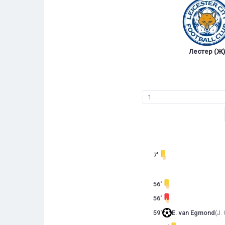
Лестер (Ж)
1
7'
56'
56'
59'
E. van Egmond
(J.