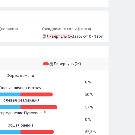
хозяева)
Ожидаемые голы (гости)
Ливерпуль (Ж)
забьют 0 - 1 гол
Ливерпуль (Ж)
Форма команд
0 %
Оценка личных встреч
50 %
Голевая реализация
57 %
[1]
спределение Пуассона
0 %
Общая оценка
52,3 %