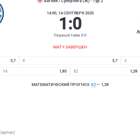
Англия / Суперлига (Ж) - Тур 2
14:00, 14 СЕНТЯБРЯ 2025
1
:
0
Л
Первый тайм 0:0
МАТЧ ЗАВЕРШЕН
3,7
X
3,7
2
1X
1,83
X2
1,28
МАТЕМАТИЧЕСКИЙ ПРОГНОЗ:
X2
— 1,28
 Cayman)