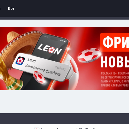
л
Бот