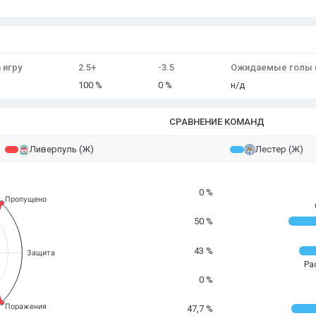
 игру
2.5+
-3.5
Ожидаемые голы (
100 %
0 %
н/д
СРАВНЕНИЕ КОМАНД
Ливерпуль (Ж)
Лестер (Ж)
0 %
Пропущено
50 %
43 %
Защита
Ра
0 %
Поражения
47,7 %