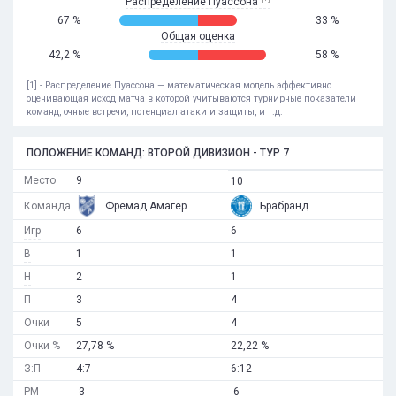
Распределение Пуассона
67 %
33 %
Общая оценка
42,2 %
58 %
[1] - Распределение Пуассона — математическая модель эффективно
оценивающая исход матча в которой учитываются турнирные показатели
команд, очные встречи, потенциал атаки и защиты, и т.д.
ПОЛОЖЕНИЕ КОМАНД: ВТОРОЙ ДИВИЗИОН - ТУР 7
Место
9
10
Команда
Фремад Амагер
Брабранд
Игр
6
6
В
1
1
Н
2
1
П
3
4
Очки
5
4
Очки %
27,78 %
22,22 %
З:П
4:7
6:12
РМ
-3
-6