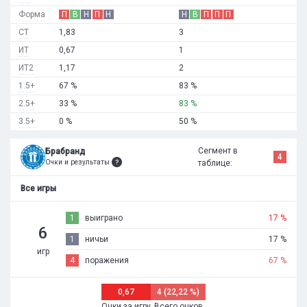
Форма
П
В
Н
П
Н
Н
В
П
П
П
СТ
1,83
3
ИТ
0,67
1
ИТ2
1,17
2
1.5+
67 %
83 %
2.5+
33 %
83 %
3.5+
0 %
50 %
Сегмент в
Брабранд
4
Очки и результаты
таблице:
Все игры
1
выиграно
17 %
6
1
ничьи
17 %
игр
4
поражения
67 %
0,67
4 (22,22 %)
Очки за игру
Всего очков