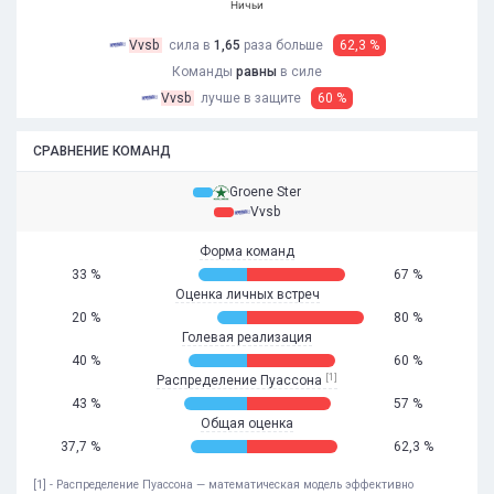
Ничьи
Vvsb
сила в
1,65
раза
больше
62,3 %
Команды
равны
в силе
Vvsb
лучше в защите
60 %
СРАВНЕНИЕ КОМАНД
Groene Ster
Vvsb
Форма команд
33 %
67 %
Оценка личных встреч
20 %
80 %
Голевая реализация
40 %
60 %
[1]
Распределение Пуассона
43 %
57 %
Общая оценка
37,7 %
62,3 %
[1] - Распределение Пуассона — математическая модель эффективно