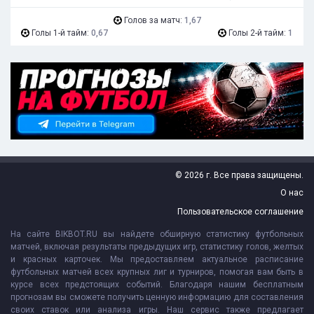
Голов за матч:
1,67
Голы 1-й тайм:
0,67
Голы 2-й тайм:
1
© 2026 г. Все права защищены.
О нас
Пользовательское соглашение
На сайте BIKBOT.RU вы найдете обширную статистику футбольных
матчей, включая результаты предыдущих игр, статистику голов, желтых
и красных карточек. Мы предоставляем актуальное расписание
футбольных матчей всех крупных лиг и турниров, помогая вам быть в
курсе всех предстоящих событий. Благодаря нашим бесплатным
прогнозам вы сможете получить ценную информацию для составления
своих ставок или анализа игры. Наш сервис также предлагает