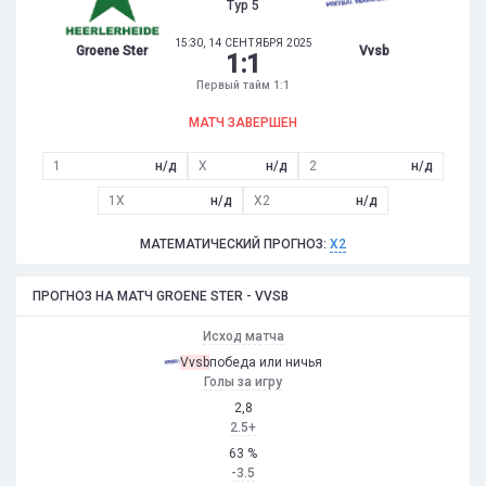
Тур 5
15:30, 14 СЕНТЯБРЯ 2025
Groene Ster
Vvsb
1
:
1
Первый тайм 1:1
МАТЧ ЗАВЕРШЕН
1
н/д
X
н/д
2
н/д
1X
н/д
X2
н/д
МАТЕМАТИЧЕСКИЙ ПРОГНОЗ:
X2
ПРОГНОЗ НА МАТЧ GROENE STER - VVSB
Исход матча
Vvsb
победа или ничья
Голы за игру
2,8
2.5+
63 %
-3.5