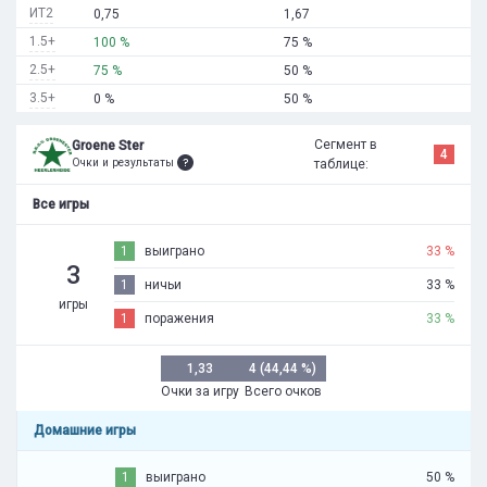
ИТ2
0,75
1,67
1.5+
100 %
75 %
2.5+
75 %
50 %
3.5+
0 %
50 %
Сегмент в
Groene Ster
4
Очки и результаты
таблице:
Все игры
1
выиграно
33 %
3
1
ничьи
33 %
игры
1
поражения
33 %
1,33
4 (44,44 %)
Очки за игру
Всего очков
Домашние игры
1
выиграно
50 %