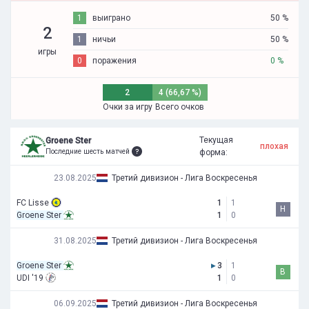
1
выиграно
50 %
2
1
ничьи
50 %
игры
0
поражения
0 %
2
4 (66,67 %)
Очки за игру
Всего очков
Текущая
Groene Ster
плохая
Последние шесть матчей
форма:
23.08.2025
Третий дивизион - Лига Воскресенья
FC Lisse
1
1
Н
Groene Ster
1
0
31.08.2025
Третий дивизион - Лига Воскресенья
Groene Ster
▸
3
1
В
UDI '19
1
0
06.09.2025
Третий дивизион - Лига Воскресенья