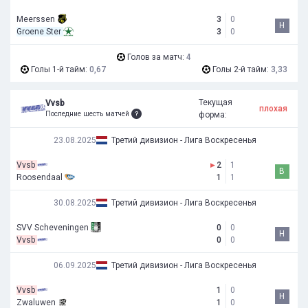
Meerssen
3
0
Н
Groene Ster
3
0
Голов за матч:
4
Голы 1-й тайм:
0,67
Голы 2-й тайм:
3,33
Текущая
Vvsb
плохая
Последние шесть матчей
форма:
23.08.2025
Третий дивизион - Лига Воскресенья
Vvsb
▸
2
1
В
Roosendaal
1
1
30.08.2025
Третий дивизион - Лига Воскресенья
SVV Scheveningen
0
0
Н
Vvsb
0
0
06.09.2025
Третий дивизион - Лига Воскресенья
Vvsb
1
0
Н
Zwaluwen
1
0