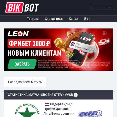
Тренды
Статистика
Канал
Бот
Назад ко всем матчам
СТАТИСТИКА МАТЧА: GROENE STER - VVSB
Нидерланды /
Третий дивизион -
Лига Воскресенья -