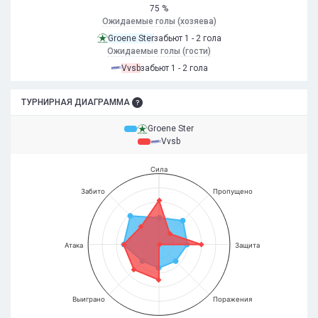
75 %
Ожидаемые голы (хозяева)
Groene Ster
забьют 1 - 2 гола
Ожидаемые голы (гости)
Vvsb
забьют 1 - 2 гола
ТУРНИРНАЯ ДИАГРАММА
Groene Ster
Vvsb
Сила
Забито
Пропущено
Атака
Защита
Выиграно
Поражения