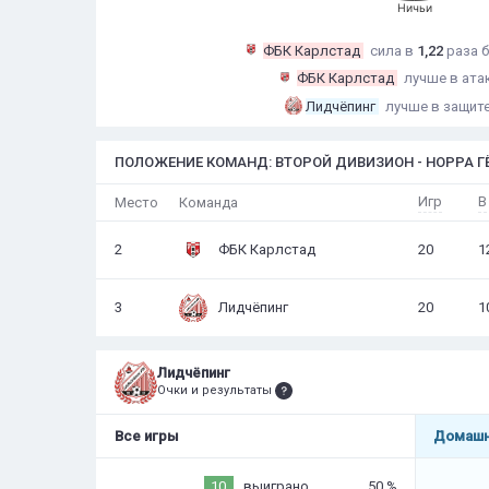
Ничьи
ФБК Карлстад
сила в
1,22
раза
ФБК Карлстад
лучше в ата
Лидчёпинг
лучше в защит
ПОЛОЖЕНИЕ КОМАНД: ВТОРОЙ ДИВИЗИОН - НОРРА ГЁ
Игр
В
Место
Команда
2
ФБК Карлстад
20
1
3
Лидчёпинг
20
1
Лидчёпинг
Очки и результаты
Все игры
Домашн
10
выиграно
50 %