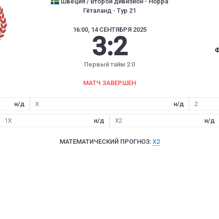
Швеция / Второй дивизион - Норра
Гёталанд - Тур 21
16:00, 14 СЕНТЯБРЯ 2025
3
:
2
Ф
Первый тайм 2:0
МАТЧ ЗАВЕРШЕН
н/д
X
н/д
2
1X
н/д
X2
н/д
МАТЕМАТИЧЕСКИЙ ПРОГНОЗ:
X2