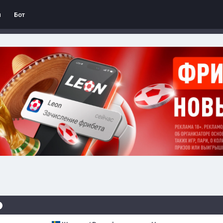
л
Бот