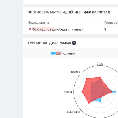
ПРОГНОЗ НА МАТЧ ЛИДЧЁПИНГ - ФБК КАРЛСТАД
Исход матча
Голы за
ФБК Карлстад
победа или ничья
3
ТУРНИРНАЯ ДИАГРАММА
Лидчёпинг
Сила
Забито
Атака
Выиграно