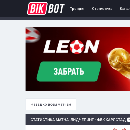
Тренды
Статистика
Кана
Назад ко всем матчам
СТАТИСТИКА МАТЧА: ЛИДЧЁПИНГ - ФБК КАРЛСТАД