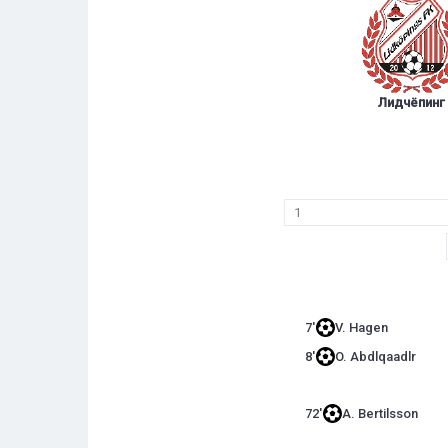
Лидчёпинг
1
7'
V. Hagen
8'
O. Abdlqaadlr
72'
A. Bertilsson