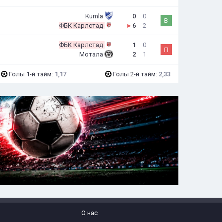
Kumla
0
0
В
ФБК Карлстад
▸
6
2
ФБК Карлстад
1
0
П
Мотала
2
1
Голы 1-й тайм:
1,17
Голы 2-й тайм:
2,33
О нас