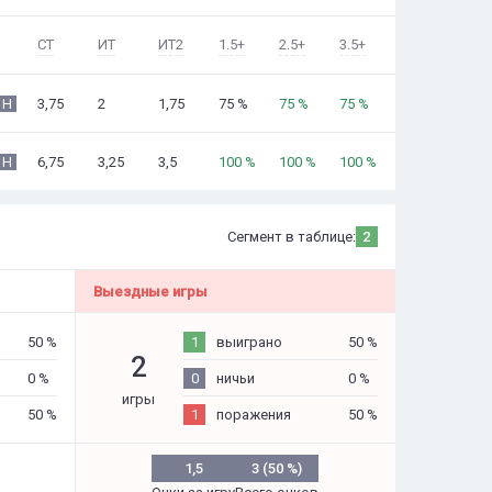
СТ
ИТ
ИТ2
1.5+
2.5+
3.5+
3,75
2
1,75
75 %
75 %
75 %
Н
6,75
3,25
3,5
100 %
100 %
100 %
Н
Сегмент в таблице:
2
Выездные игры
50 %
1
выиграно
50 %
2
0 %
0
ничьи
0 %
игры
50 %
1
поражения
50 %
1,5
3 (50 %)