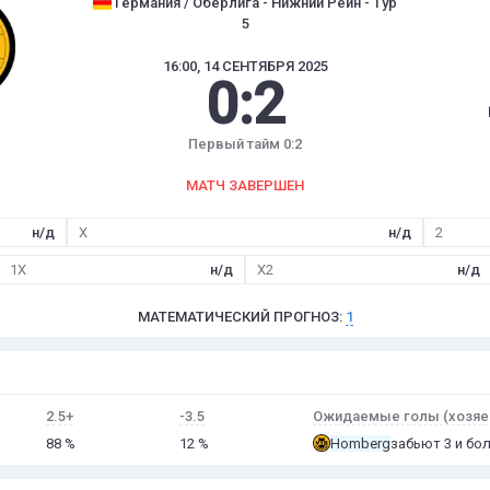
Германия / Оберлига - Нижний Рейн - Тур
5
16:00, 14 СЕНТЯБРЯ 2025
0
:
2
Первый тайм 0:2
МАТЧ ЗАВЕРШЕН
н/д
X
н/д
2
1X
н/д
X2
н/д
МАТЕМАТИЧЕСКИЙ ПРОГНОЗ:
1
2.5+
-3.5
Ожидаемые голы (хозяе
88 %
12 %
Homberg
забьют 3 и бо