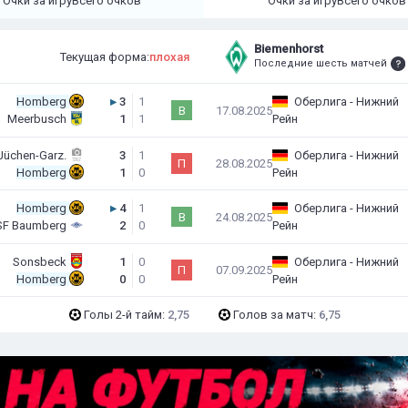
Очки за игру
Всего очков
Очки за игру
Всего очков
Biemenhorst
Текущая форма:
плохая
Последние шесть матчей
Homberg
▸
3
1
Оберлига - Нижний
В
17.08.2025
Meerbusch
1
1
Рейн
 Jüchen-Garz.
3
1
Оберлига - Нижний
П
28.08.2025
Homberg
1
0
Рейн
Homberg
▸
4
1
Оберлига - Нижний
В
24.08.2025
SF Baumberg
2
0
Рейн
Sonsbeck
1
0
Оберлига - Нижний
П
07.09.2025
Homberg
0
0
Рейн
Голы 2-й тайм:
2,75
Голов за матч:
6,75