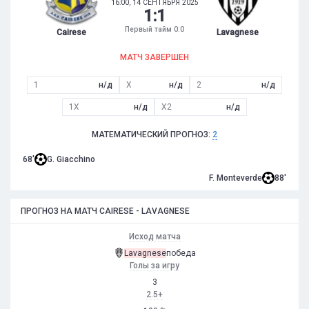
16:00, 14 СЕНТЯБРЯ 2025
1
:
1
Первый тайм 0:0
Cairese
Lavagnese
МАТЧ ЗАВЕРШЕН
1
н/д
X
н/д
2
н/д
1X
н/д
X2
н/д
МАТЕМАТИЧЕСКИЙ ПРОГНОЗ:
2
68'
G. Giacchino
F. Monteverde
88'
ПРОГНОЗ НА МАТЧ CAIRESE - LAVAGNESE
Исход матча
Lavagnese
победа
Голы за игру
3
2.5+