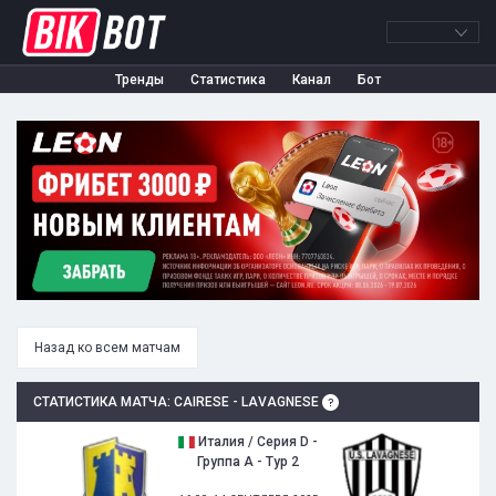
Тренды
Статистика
Канал
Бот
Назад ко всем матчам
СТАТИСТИКА МАТЧА: CAIRESE - LAVAGNESE
Италия / Серия D -
Группа A - Тур 2