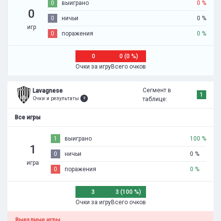
0
выиграно
0 %
0
0
ничьи
0 %
игр
0
поражения
0 %
0
0 (0 %)
Очки за игру
Всего очков
Сегмент в
Lavagnese
1
Очки и результаты
таблице:
Все игры
1
выиграно
100 %
1
0
ничьи
0 %
игра
0
поражения
0 %
3
3 (100 %)
Очки за игру
Всего очков
Выездные игры