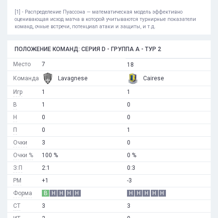
[1] - Распределение Пуассона — математическая модель эффективно
оценивающая исход матча в которой учитываются турнирные показатели
команд, очные встречи, потенциал атаки и защиты, и т.д.
ПОЛОЖЕНИЕ КОМАНД: СЕРИЯ D - ГРУППА A - ТУР 2
Место
7
18
Команда
Lavagnese
Cairese
Игр
1
1
В
1
0
Н
0
0
П
0
1
Очки
3
0
Очки %
100 %
0 %
З:П
2:1
0:3
РМ
+1
-3
Форма
В
Н
Н
Н
Н
Н
Н
Н
Н
Н
СТ
3
3