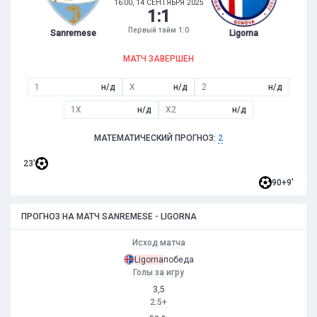
16:00, 14 СЕНТЯБРЯ 2025
1
:
1
Первый тайм 1:0
Sanremese
Ligorna
МАТЧ ЗАВЕРШЕН
1
н/д
X
н/д
2
н/д
1X
н/д
X2
н/д
МАТЕМАТИЧЕСКИЙ ПРОГНОЗ:
2
23'
90+9'
ПРОГНОЗ НА МАТЧ SANREMESE - LIGORNA
Исход матча
Ligorna
победа
Голы за игру
3,5
2.5+