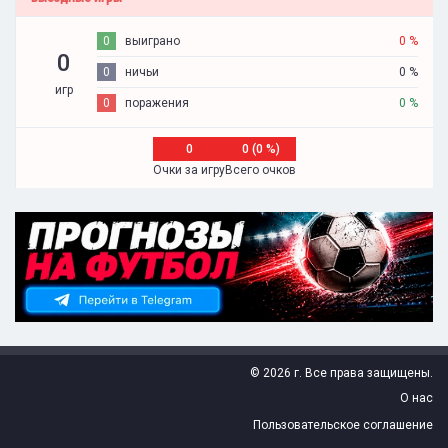
0
выиграно
0 %
0
0
ничьи
0 %
игр
0
поражения
0 %
0
0 (0 %)
Очки за игру
Всего очков
© 2026 г. Все права защищены.
О нас
Пользовательское соглашение