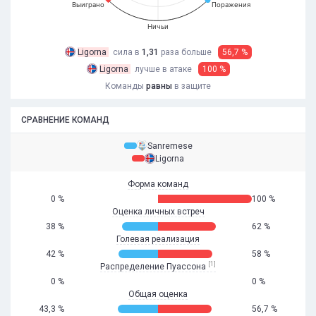
Выиграно
Поражения
Ничьи
Ligorna
сила в
1,31
раза
больше
56,7 %
Ligorna
лучше в атаке
100 %
Команды
равны
в защите
СРАВНЕНИЕ КОМАНД
Sanremese
Ligorna
Форма команд
0 %
100 %
Оценка личных встреч
38 %
62 %
Голевая реализация
42 %
58 %
[1]
Распределение Пуассона
0 %
0 %
Общая оценка
43,3 %
56,7 %