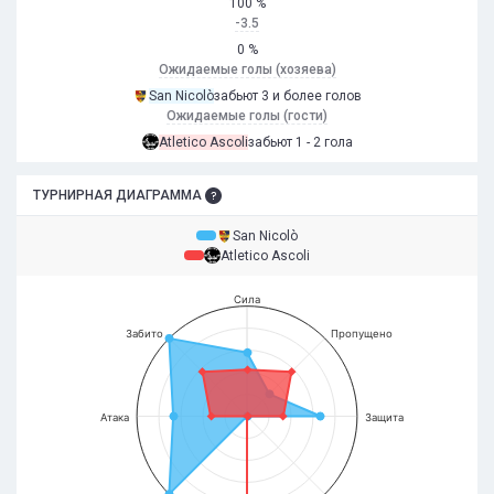
100 %
-3.5
0 %
Ожидаемые голы (хозяева)
San Nicolò
забьют 3 и более голов
Ожидаемые голы (гости)
Atletico Ascoli
забьют 1 - 2 гола
ТУРНИРНАЯ ДИАГРАММА
San Nicolò
Atletico Ascoli
Сила
Забито
Пропущено
Атака
Защита