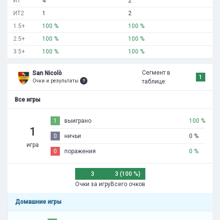
ИТ
4
2
ИТ2
1
2
1.5+
100 %
100 %
2.5+
100 %
100 %
3.5+
100 %
100 %
Сегмент в
San Nicolò
1
Очки и результаты
таблице:
Все игры
1
выиграно
100 %
1
0
ничьи
0 %
игра
0
поражения
0 %
3
3 (100 %)
Очки за игру
Всего очков
Домашние игры