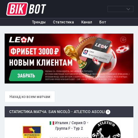
Тренды
Статистика
Канал
Бот
Назад ко всем матчам
СТАТИСТИКА МАТЧА: SAN NICOLÒ - ATLETICO ASCOLI
Италия / Серия D -
Группа F - Тур 2