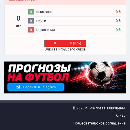
0
выиграно
0 %
0
0
ничьи
0 %
игр
0
поражения
0 %
0
0 (0 %)
Очки за игру
Всего очков
© 2026 г. Все права защищены.
О нас
Пользовательское соглашение