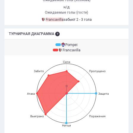
н/д
Ожидаемые голы (гости)
Francavilla
забьют 2 - 3 гола
ТУРНИРНАЯ ДИАГРАММА
Pompei
Francavilla
Сила
Забито
Пропущено
Атака
Защита
Выиграно
Поражения
Ничьи