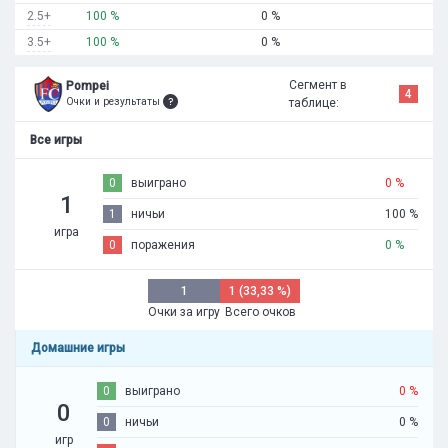
2.5+
100 %
0 %
3.5+
100 %
0 %
Сегмент в
Pompei
4
Очки и результаты
таблице:
Все игры
0
выиграно
0 %
1
1
ничьи
100 %
игра
0
поражения
0 %
1
1 (33,33 %)
Очки за игру
Всего очков
Домашние игры
0
выиграно
0 %
0
0
ничьи
0 %
игр