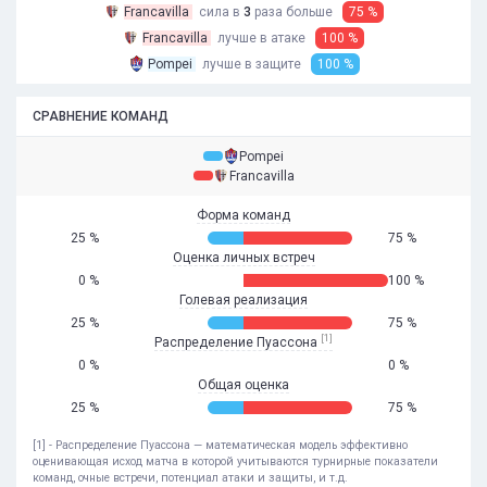
Francavilla
сила в
3
раза
больше
75 %
Francavilla
лучше в атаке
100 %
Pompei
лучше в защите
100 %
СРАВНЕНИЕ КОМАНД
Pompei
Francavilla
Форма команд
25 %
75 %
Оценка личных встреч
0 %
100 %
Голевая реализация
25 %
75 %
[1]
Распределение Пуассона
0 %
0 %
Общая оценка
25 %
75 %
[1] - Распределение Пуассона — математическая модель эффективно
оценивающая исход матча в которой учитываются турнирные показатели
команд, очные встречи, потенциал атаки и защиты, и т.д.