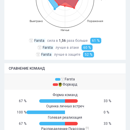
Выиграно
Поражения
Ничьи
Farsta
сила в
1,56
раза
больше
61 %
Farsta
лучше в атаке
60 %
Farsta
лучше в защите
52 %
СРАВНЕНИЕ КОМАНД
Farsta
Форвард
Форма команд
67 %
33 %
Оценка личных встреч
100 %
0 %
Голевая реализация
67 %
33 %
[1]
Распределение Пуассона