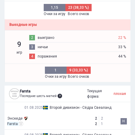
1,15
23 (38,33 %)
Очки за игру
Всего очков
Выездные игры
2
выиграно
22 %
9
3
ничьи
33 %
игр
4
поражения
44 %
1
9 (33,33 %)
Очки за игру
Всего очков
Текущая
Farsta
плохая
Последние шесть матчей
форма:
01.08.2025
Второй дивизион - Сёдра Свеаланд
Энскеде
2
2
Н
Farsta
2
1