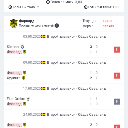
Голов за матч:
3,83
Голы 1-й тайм:
2
Голы 2-й тайм:
1,83
Текущая
очень
Форвард
Последние шесть матчей
форма:
плохая
03.08.2025
Второй дивизион - Сёдра Свеаланд
Sleipner
3
0
П
Форвард
1
1
09.08.2025
Второй дивизион - Сёдра Свеаланд
Форвард
1
0
П
Худинге
2
1
17.08.2025
Второй дивизион - Сёдра Свеаланд
Eker Örebro
1
1
Н
Форвард
1
0
24.08.2025
Второй дивизион - Сёдра Свеаланд
Форвард
2
0
П