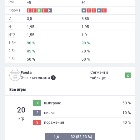
РМ
+8
+1
Форма
П
П
В
П
Н
Н
П
П
Н
П
СТ
3,5
3,85
ИТ
1,95
1,95
ИТ2
1,55
1,9
1.5+
90 %
90 %
2.5+
85 %
70 %
3.5+
50 %
50 %
Сегмент в
Farsta
2
Очки и результаты
таблице:
Все игры
10
выиграно
50 %
20
2
ничьи
10 %
игр
8
поражения
40 %
1,6
32 (53,33 %)