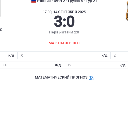
Россия / ФНЛ 2 - Группа 4 - Тур 21
17:00, 14 СЕНТЯБРЯ 2025
3
:
0
2
Первый тайм 2:0
МАТЧ ЗАВЕРШЕН
н/д
X
н/д
2
1X
н/д
X2
н/д
МАТЕМАТИЧЕСКИЙ ПРОГНОЗ:
1X