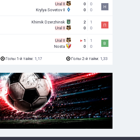
Ural II
0
0
Н
Krylya Sovetov II
0
0
Khimik Dzerzhinsk
2
1
П
Ural II
0
0
Ural II
▸
1
1
В
Nosta
0
0
Голы 1-й тайм:
1,17
Голы 2-й тайм:
1,33