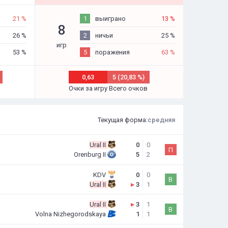
21 %
1
выиграно
13 %
8
26 %
2
ничьи
25 %
игр
53 %
5
поражения
63 %
0,63
5 (20,83 %)
Очки за игру
Всего очков
Текущая форма:
средняя
Ural II
0
0
П
Orenburg II
5
2
KDV
0
0
В
Ural II
▸
3
1
Ural II
▸
3
1
В
Volna Nizhegorodskaya
1
1