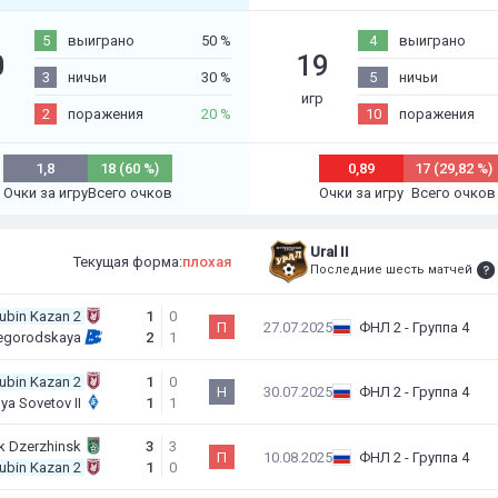
5
выиграно
50 %
4
выиграно
0
19
3
ничьи
30 %
5
ничьи
р
игр
2
поражения
20 %
10
поражения
1,8
18 (60 %)
0,89
17 (29,82 %)
Очки за игру
Всего очков
Очки за игру
Всего очков
Ural II
Текущая форма:
плохая
Последние шесть матчей
ubin Kazan 2
1
0
П
27.07.2025
ФНЛ 2 - Группа 4
hegorodskaya
2
1
ubin Kazan 2
1
0
Н
30.07.2025
ФНЛ 2 - Группа 4
lya Sovetov II
1
1
k Dzerzhinsk
3
3
П
10.08.2025
ФНЛ 2 - Группа 4
ubin Kazan 2
1
0