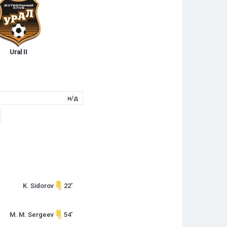
Ural II
н/д
K. Sidorov
22'
M. M. Sergeev
54'