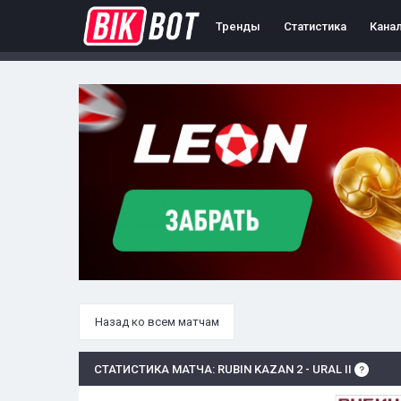
Тренды
Статистика
Кана
Назад ко всем матчам
СТАТИСТИКА МАТЧА: RUBIN KAZAN 2 - URAL II