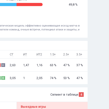
49,8 %
ематическая модель эффективно оценивающая исход матча в
атели команд, очные встречи, потенциал атаки и защиты, и
СТ
ИТ
ИТ2
1.5+
2.5+
3.5+
2,63
1,47
1,16
63 %
47 %
37 %
Н
3,05
1
2,05
74 %
53 %
47 %
В
Сегмент в таблице:
4
Выездные игры