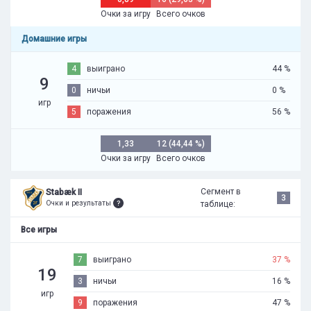
Очки за игру
Всего очков
Домашние игры
4
выиграно
44 %
9
0
ничьи
0 %
игр
5
поражения
56 %
1,33
12 (44,44 %)
Очки за игру
Всего очков
Сегмент в
Stabæk II
3
Очки и результаты
таблице:
Все игры
7
выиграно
37 %
19
3
ничьи
16 %
игр
9
поражения
47 %