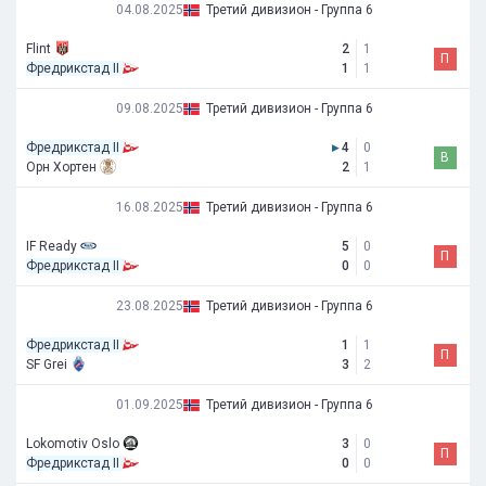
04.08.2025
Третий дивизион - Группа 6
Flint
2
1
П
Фредрикстад II
1
1
09.08.2025
Третий дивизион - Группа 6
Фредрикстад II
▸
4
0
В
Орн Хортен
2
1
16.08.2025
Третий дивизион - Группа 6
IF Ready
5
0
П
Фредрикстад II
0
0
23.08.2025
Третий дивизион - Группа 6
Фредрикстад II
1
1
П
SF Grei
3
2
01.09.2025
Третий дивизион - Группа 6
Lokomotiv Oslo
3
0
П
Фредрикстад II
0
0