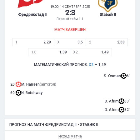
19:00, 14 СЕНТЯБРЯ 2025
2
:
3
Фредрикстад II
Stabæk II
Первый тайм 1:1
МАТЧ ЗАВЕРШЕН
1
2,29
X
3,5
2
2,58
1X
1,39
X2
1,49
МАТЕМАТИЧЕСКИЙ ПРОГНОЗ:
X2
— 1,49
S. Osman
6'
20'
M. Hansen
(автогол)
60'
N. Botchway
D. Afrim
63'
D. Afrim
82'
ПРОГНОЗ НА МАТЧ ФРЕДРИКСТАД II - STABÆK II
Исход матча