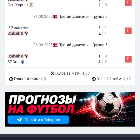
П
Орн Хортен
2
0
31.08.2025
Третий дивизион - Группа 6
IF Ready
6
1
П
Stabæk II
2
1
06.09.2025
Третий дивизион - Группа 6
Stabæk II
1
0
П
SF Grei
4
2
Голов за матч:
4,67
Голы 1-й тайм:
1,5
Голы 2-й тайм:
3,17