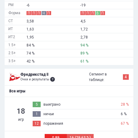
РМ
-6
-19
Форма
П
П
П
Н
П
П
П
П
В
П
СТ
3,58
4,5
ИТ
1,63
1,72
ИТ2
1,95
2,78
1.5+
84 %
94 %
2.5+
74 %
89 %
3.5+
42 %
61 %
Сегмент в
Фредрикстад II
4
Очки и результаты
таблице:
Все игры
5
выиграно
28 %
18
1
ничьи
6 %
игр
12
поражения
67 %
0,89
16 (29,63 %)