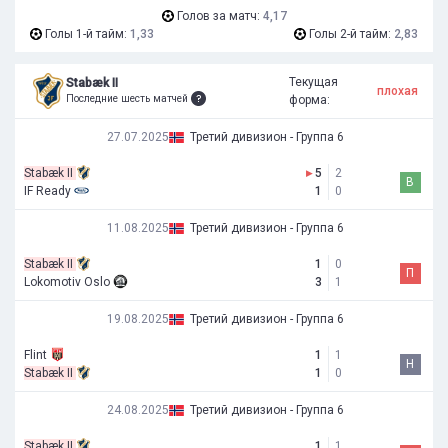
Голов за матч:
4,17
Голы 1-й тайм:
1,33
Голы 2-й тайм:
2,83
Текущая
Stabæk II
плохая
Последние шесть матчей
форма:
27.07.2025
Третий дивизион - Группа 6
Stabæk II
▸
5
2
В
IF Ready
1
0
11.08.2025
Третий дивизион - Группа 6
Stabæk II
1
0
П
Lokomotiv Oslo
3
1
19.08.2025
Третий дивизион - Группа 6
Flint
1
1
Н
Stabæk II
1
0
24.08.2025
Третий дивизион - Группа 6
Stabæk II
1
1