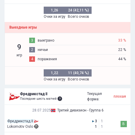
1,26
24 (42,11 %)
Очки за игру
Всего очков
Выездные игры
3
выиграно
33 %
9
2
ничьи
22 %
игр
4
поражения
44 %
1,22
11 (40,74 %)
Очки за игру
Всего очков
Текущая
Фредрикстад II
плохая
Последние шесть матчей
форма:
28.07.2025
Третий дивизион - Группа 6
Фредрикстад II
▸
3
1
В
Lokomotiv Oslo
1
1