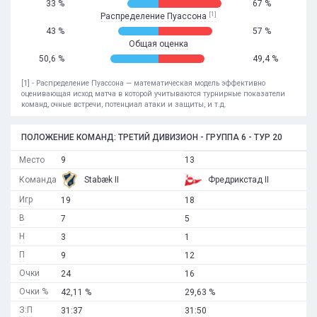
33 %
67 %
[1]
Распределение Пуассона
43 %
57 %
Общая оценка
50,6 %
49,4 %
[1] - Распределение Пуассона — математическая модель эффективно
оценивающая исход матча в которой учитываются турнирные показатели
команд, очные встречи, потенциал атаки и защиты, и т.д.
ПОЛОЖЕНИЕ КОМАНД: ТРЕТИЙ ДИВИЗИОН - ГРУППА 6 - ТУР 20
Место
9
13
Команда
Stabæk II
Фредрикстад II
Игр
19
18
В
7
5
Н
3
1
П
9
12
Очки
24
16
Очки %
42,11 %
29,63 %
З:П
31:37
31:50