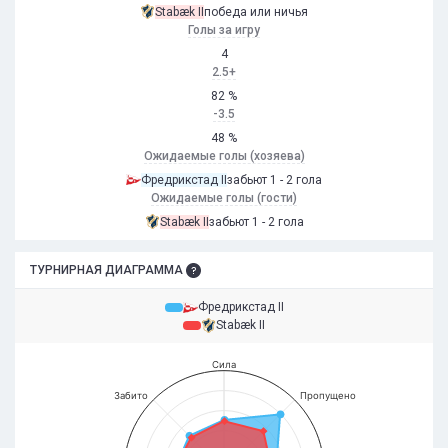
Stabæk II
победа или ничья
Голы за игру
4
2.5+
82 %
-3.5
48 %
Ожидаемые голы (хозяева)
Фредрикстад II
забьют 1 - 2 гола
Ожидаемые голы (гости)
Stabæk II
забьют 1 - 2 гола
ТУРНИРНАЯ ДИАГРАММА
Фредрикстад II
Stabæk II
Сила
Забито
Пропущено