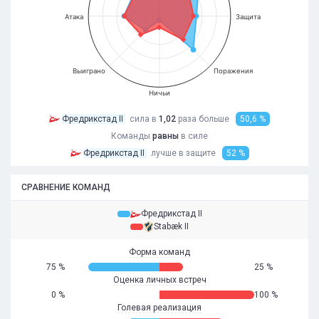
Атака
Защита
Выиграно
Поражения
Ничьи
Фредрикстад II
сила в
1,02
раза
больше
50,6 %
Команды
равны
в силе
Фредрикстад II
лучше в защите
52 %
СРАВНЕНИЕ КОМАНД
Фредрикстад II
Stabæk II
Форма команд
75 %
25 %
Оценка личных встреч
0 %
100 %
Голевая реализация