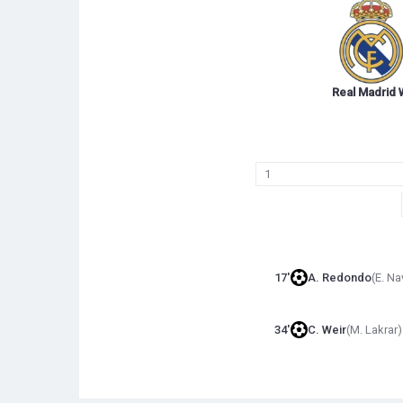
Real Madrid 
1
17'
A. Redondo
(E. Na
34'
C. Weir
(M. Lakrar)