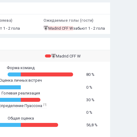
зяева)
Ожидаемые голы (гости)
 1 - 2 гола
Madrid CFF W
забьют 1 - 2 гола
Madrid CFF W
Форма команд
80 %
Оценка личных встреч
0 %
Голевая реализация
30 %
[1]
спределение Пуассона
0 %
Общая оценка
56,8 %