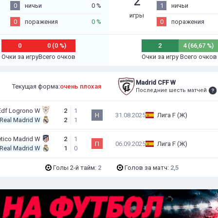
2
0
ничьи
0 %
1
ничьи
игры
0
поражения
0 %
0
поражения
0
0 (0 %)
2
4 (66,67 %)
Очки за игру
Всего очков
Очки за игру
Всего очков
Madrid CFF W
Текущая форма:
очень плохая
Последние шесть матчей
Edf Logrono W
2
1
Н
31.08.2025
Лига F (Ж)
Real Madrid W
2
1
etico Madrid W
2
1
П
06.09.2025
Лига F (Ж)
Real Madrid W
1
0
Голы 2-й тайм:
2
Голов за матч:
2,5