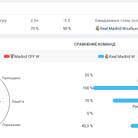
игру
2.5+
-3.5
Ожидаемые голы (хо
75 %
50 %
Real Madrid W
забьют
СРАВНЕНИЕ КОМАНД
Madrid CFF W
Real Madrid W
20 %
Пропущено
100 %
70 %
Защита
Ра
0 %
Поражения
43,3 %