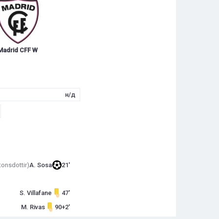
Madrid CFF W
н/д
tonsdottir)
A. Sosa
21'
S. Villafane
47'
M. Rivas
90+2'