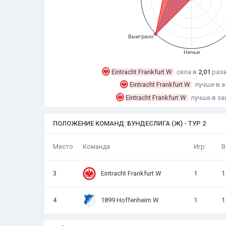
Выиграно
Ничьи
Eintracht Frankfurt W
сила в
2,01
раз
Eintracht Frankfurt W
лучше в а
Eintracht Frankfurt W
лучше в за
ПОЛОЖЕНИЕ КОМАНД: БУНДЕСЛИГА (Ж) - ТУР 2
Игр
В
Место
Команда
3
Eintracht Frankfurt W
1
1
4
1899 Hoffenheim W
1
1