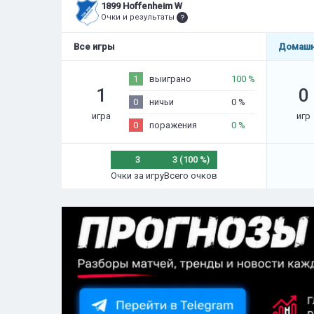
1899 Hoffenheim W
Очки и результаты
Все игры
Домашн
1
выиграно
100 %
1
0
0
ничьи
0 %
игра
игр
0
поражения
0 %
3
3 (100 %)
Очки за игру
Всего очков