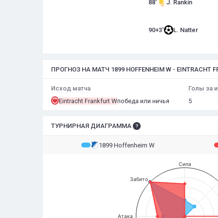
88'
J. Rankin
90+3'
L. Natter
ПРОГНОЗ НА МАТЧ 1899 HOFFENHEIM W - EINTRACHT 
Исход матча
Голы за и
Eintracht Frankfurt W
победа или ничья
5
ТУРНИРНАЯ ДИАГРАММА
1899 Hoffenheim W
Сила
Забито
Атака