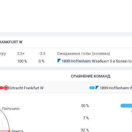
FRANKFURT W
гру
2.5+
-3.5
Ожидаемые голы (хозяева)
100 %
0 %
1899 Hoffenheim W
забьют 3 и более г
СРАВНЕНИЕ КОМАНД
Eintracht Frankfurt W
1899 Hoffenheim 
50 %
Пропущено
7 %
32 %
Защита