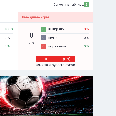
Сегмент в таблице:
2
Выездные игры
100 %
0
выиграно
0 %
0
0 %
0
ничьи
0 %
игр
0 %
0
поражения
0 %
0
0 (0 %)
Очки за игру
Всего очков