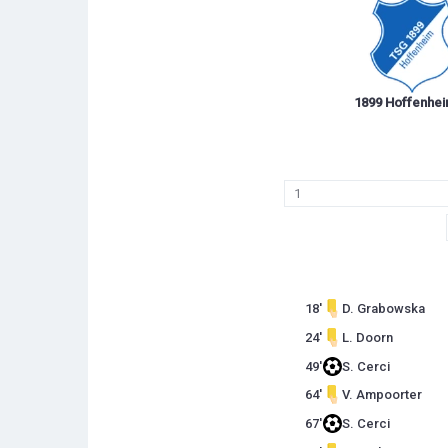
1899 Hoffenhe
1
18'
D. Grabowska
24'
L. Doorn
49'
S. Cerci
64'
V. Ampoorter
67'
S. Cerci