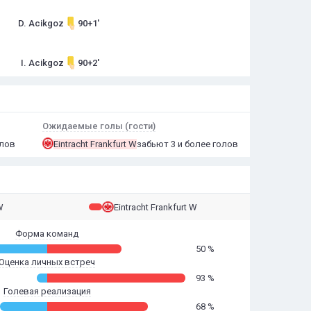
D. Acikgoz
90+1'
I. Acikgoz
90+2'
Ожидаемые голы (гости)
олов
Eintracht Frankfurt W
забьют 3 и более голов
W
Eintracht Frankfurt W
Форма команд
50 %
Оценка личных встреч
93 %
Голевая реализация
68 %