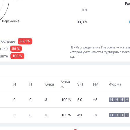
Ра
0 %
Поражения
33,3 %
а
больше
66,8 %
[1] - Распределение Пуассона — мат
таке
56 %
которой учитываются турнирные показ
щите
100 %
т.д.
Очки
Н
П
Очки
З:П
РМ
Форма
%
0
0
3
100 %
5:0
+5
Н
Н
Н
Н
0
0
3
100 %
4:1
+3
Н
Н
Н
Н