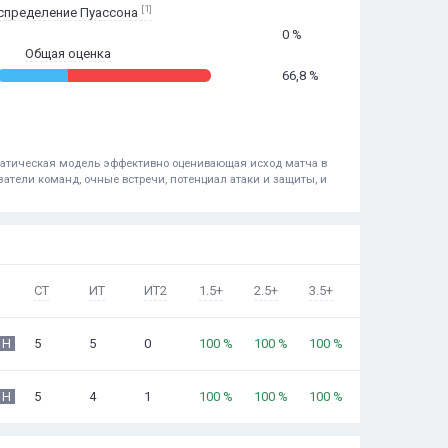
[1]
спределение Пуассона
0 %
Общая оценка
66,8 %
ематическая модель эффективно оценивающая исход матча в
атели команд, очные встречи, потенциал атаки и защиты, и
СТ
ИТ
ИТ2
1.5+
2.5+
3.5+
5
5
0
100 %
100 %
100 %
Н
5
4
1
100 %
100 %
100 %
Н