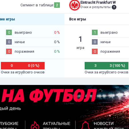
Eintracht Frankfurt W
Сегмент в таблице:
2
Очки и результаты
ие игры
Все игры
0
выиграно
0 %
1
выиграно
1
0
ничьи
0 %
0
ничьи
игра
0
поражения
0 %
0
поражения
0
0 (0 %)
3
3 (100 %)
Очки за игру
Всего очков
Очки за игру
Всего очков