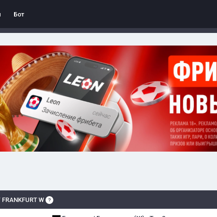
л
Бот
T FRANKFURT W