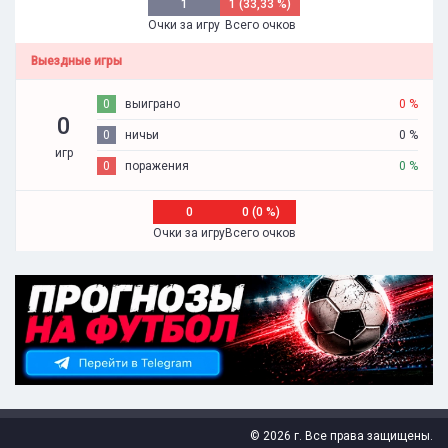
1
1 (33,33 %)
Очки за игру
Всего очков
Выездные игры
0
выиграно
0 %
0
0
ничьи
0 %
игр
0
поражения
0 %
0
0 (0 %)
Очки за игру
Всего очков
© 2026 г. Все права защищены.