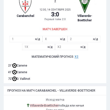
2
12:30, 14 СЕНТЯБРЯ 2025
3
:
0
Carabanchel
Villaverde-
Первый тайм 2:0
Boetticher
МАТЧ ЗАВЕРШЕН
1
н/д
X
н/д
2
н/д
1X
н/д
X2
н/д
МАТЕМАТИЧЕСКИЙ ПРОГНОЗ:
X2
21'
Canene
41'
Canene
72'
D. Vallinot
ПРОГНОЗ НА МАТЧ CARABANCHEL - VILLAVERDE-BOETTICHER
Исход матча
Villaverde-Boetticher
победа или ничья
Голы за игру