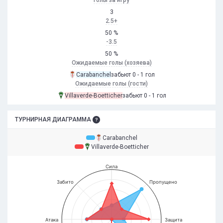
3
2.5+
50 %
-3.5
50 %
Ожидаемые голы (хозяева)
Carabanchel
забьют 0 - 1 гол
Ожидаемые голы (гости)
Villaverde-Boetticher
забьют 0 - 1 гол
ТУРНИРНАЯ ДИАГРАММА
Carabanchel
Villaverde-Boetticher
Сила
Забито
Пропущено
Атака
Защита