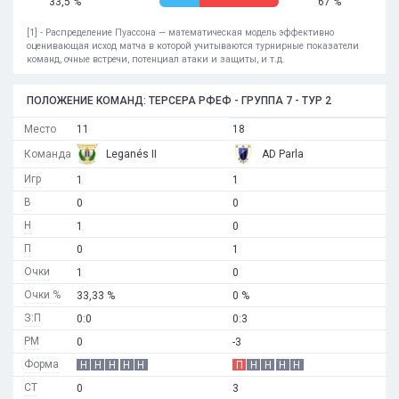
33,5 %
67 %
[1] - Распределение Пуассона — математическая модель эффективно
оценивающая исход матча в которой учитываются турнирные показатели
команд, очные встречи, потенциал атаки и защиты, и т.д.
ПОЛОЖЕНИЕ КОМАНД: ТЕРСЕРА РФЕФ - ГРУППА 7 - ТУР 2
Место
11
18
Команда
Leganés II
AD Parla
Игр
1
1
В
0
0
Н
1
0
П
0
1
Очки
1
0
Очки %
33,33 %
0 %
З:П
0:0
0:3
РМ
0
-3
Форма
Н
Н
Н
Н
Н
П
Н
Н
Н
Н
СТ
0
3