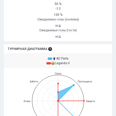
50 %
-3.5
100 %
Ожидаемые голы (хозяева)
н/д
Ожидаемые голы (гости)
н/д
ТУРНИРНАЯ ДИАГРАММА
AD Parla
Leganés II
Сила
Забито
Пропущено
Атака
Защита