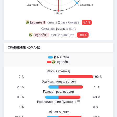
Выиграно
Поражения
Ничьи
Leganés II
сила в
2
раза
больше
67 %
Команды
равны
в силе
Leganés II
лучше в защите
100 %
СРАВНЕНИЕ КОМАНД
AD Parla
Leganés II
Форма команд
0 %
100 %
Оценка личных встреч
29 %
71 %
Голевая реализация
38 %
63 %
[1]
Распределение Пуассона
0 %
0 %
Общая оценка