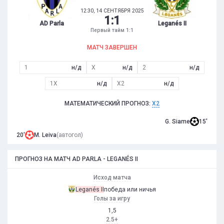
12:30, 14 СЕНТЯБРЯ 2025
1
:
1
AD Parla
Leganés II
Первый тайм 1:1
МАТЧ ЗАВЕРШЕН
1
н/д
X
н/д
2
н/д
1X
н/д
X2
н/д
МАТЕМАТИЧЕСКИЙ ПРОГНОЗ:
X2
G. Siame
15'
20'
M. Leiva
(автогол)
ПРОГНОЗ НА МАТЧ AD PARLA - LEGANÉS II
Исход матча
Leganés II
победа или ничья
Голы за игру
1,5
2.5+