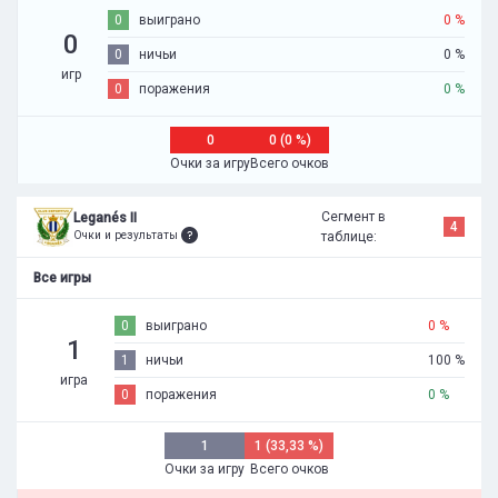
0
выиграно
0 %
0
0
ничьи
0 %
игр
0
поражения
0 %
0
0 (0 %)
Очки за игру
Всего очков
Сегмент в
Leganés II
4
Очки и результаты
таблице:
Все игры
0
выиграно
0 %
1
1
ничьи
100 %
игра
0
поражения
0 %
1
1 (33,33 %)
Очки за игру
Всего очков