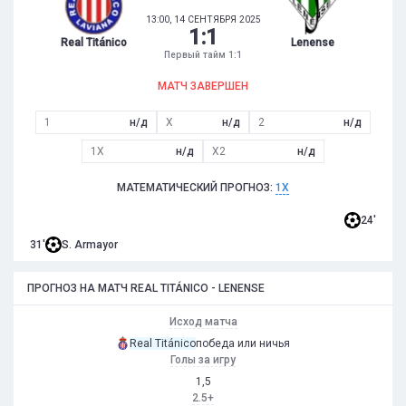
13:00, 14 СЕНТЯБРЯ 2025
1
:
1
Real Titánico
Lenense
Первый тайм 1:1
МАТЧ ЗАВЕРШЕН
1
н/д
X
н/д
2
н/д
1X
н/д
X2
н/д
МАТЕМАТИЧЕСКИЙ ПРОГНОЗ:
1X
24'
31'
S. Armayor
ПРОГНОЗ НА МАТЧ REAL TITÁNICO - LENENSE
Исход матча
Real Titánico
победа или ничья
Голы за игру
1,5
2.5+