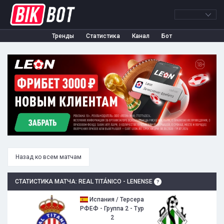
Тренды
Статистика
Канал
Бот
Назад ко всем матчам
СТАТИСТИКА МАТЧА: REAL TITÁNICO - LENENSE
Испания / Терсера
РФЕФ - Группа 2 - Тур
2