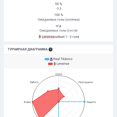
50 %
-3.5
100 %
Ожидаемые голы (хозяева)
н/д
Ожидаемые голы (гости)
Lenense
забьют 1 - 2 гола
ТУРНИРНАЯ ДИАГРАММА
Real Titánico
Lenense
Сила
Забито
Пропущено
Атака
Защита