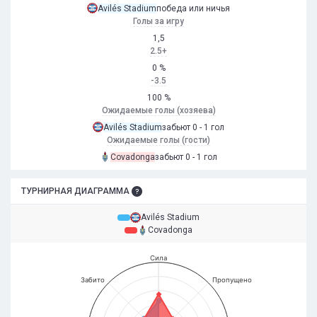
Avilés Stadium
победа или ничья
Голы за игру
1,5
2.5+
0 %
-3.5
100 %
Ожидаемые голы (хозяева)
Avilés Stadium
забьют 0 - 1 гол
Ожидаемые голы (гости)
Covadonga
забьют 0 - 1 гол
ТУРНИРНАЯ ДИАГРАММА
Avilés Stadium
Covadonga
Сила
Забито
Пропущено