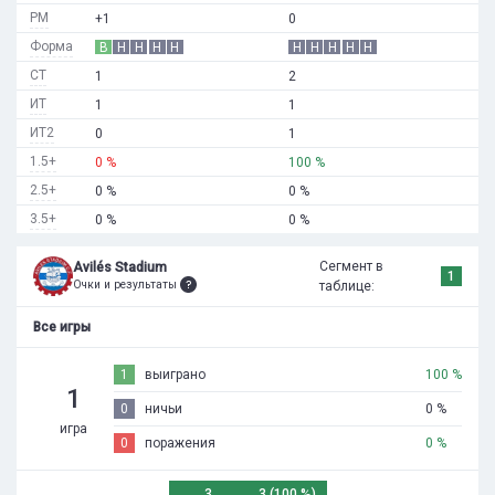
РМ
+1
0
Форма
В
Н
Н
Н
Н
Н
Н
Н
Н
Н
СТ
1
2
ИТ
1
1
ИТ2
0
1
1.5+
0 %
100 %
2.5+
0 %
0 %
3.5+
0 %
0 %
Сегмент в
Avilés Stadium
1
Очки и результаты
таблице:
Все игры
1
выиграно
100 %
1
0
ничьи
0 %
игра
0
поражения
0 %
3
3 (100 %)