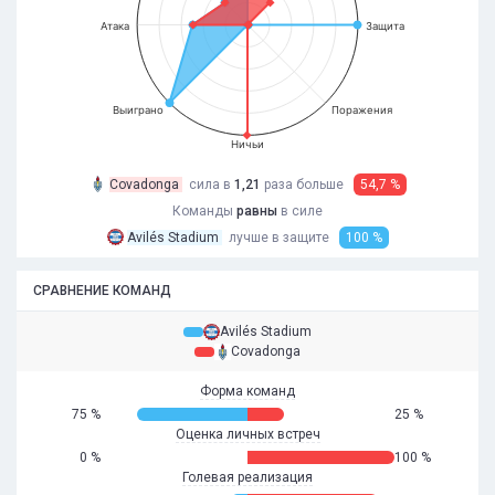
Атака
Защита
Выиграно
Поражения
Ничьи
Covadonga
сила в
1,21
раза
больше
54,7 %
Команды
равны
в силе
Avilés Stadium
лучше в защите
100 %
СРАВНЕНИЕ КОМАНД
Avilés Stadium
Covadonga
Форма команд
75 %
25 %
Оценка личных встреч
0 %
100 %
Голевая реализация