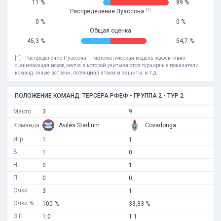
11 %
89 %
[1]
Распределение Пуассона
0 %
0 %
Общая оценка
45,3 %
54,7 %
[1] - Распределение Пуассона — математическая модель эффективно
оценивающая исход матча в которой учитываются турнирные показатели
команд, очные встречи, потенциал атаки и защиты, и т.д.
ПОЛОЖЕНИЕ КОМАНД: ТЕРСЕРА РФЕФ - ГРУППА 2 - ТУР 2
Место
3
9
Команда
Avilés Stadium
Covadonga
Игр
1
1
В
1
0
Н
0
1
П
0
0
Очки
3
1
Очки %
100 %
33,33 %
З:П
1:0
1:1