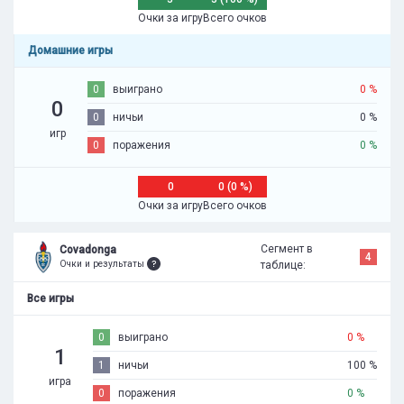
Очки за игру
Всего очков
Домашние игры
0
выиграно
0 %
0
0
ничьи
0 %
игр
0
поражения
0 %
0
0 (0 %)
Очки за игру
Всего очков
Сегмент в
Covadonga
4
Очки и результаты
таблице:
Все игры
0
выиграно
0 %
1
1
ничьи
100 %
игра
0
поражения
0 %