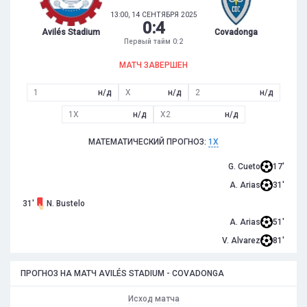
13:00, 14 СЕНТЯБРЯ 2025
0
:
4
Avilés Stadium
Covadonga
Первый тайм 0:2
МАТЧ ЗАВЕРШЕН
1
н/д
X
н/д
2
н/д
1X
н/д
X2
н/д
МАТЕМАТИЧЕСКИЙ ПРОГНОЗ:
1X
G. Cueto
17'
A. Arias
31'
31'
N. Bustelo
A. Arias
51'
V. Alvarez
81'
ПРОГНОЗ НА МАТЧ AVILÉS STADIUM - COVADONGA
Исход матча