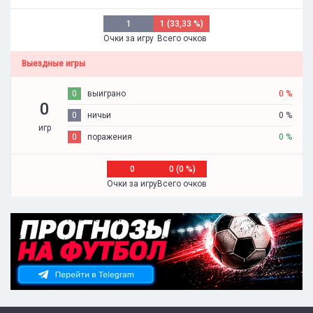
1
1 (33,33 %)
Очки за игру
Всего очков
Выездные игры
0
выиграно
0 %
0
0
ничьи
0 %
игр
0
поражения
0 %
0
0 (0 %)
Очки за игру
Всего очков