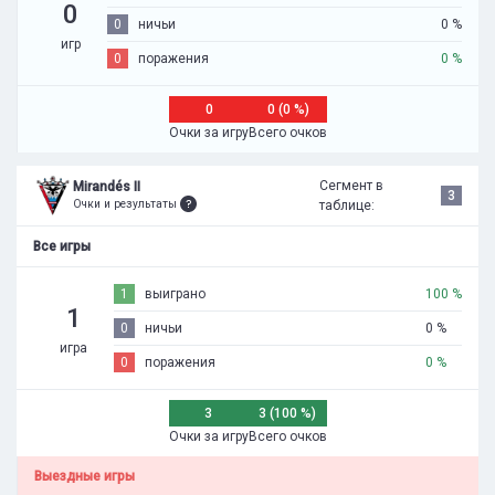
0
0
ничьи
0 %
игр
0
поражения
0 %
0
0 (0 %)
Очки за игру
Всего очков
Сегмент в
Mirandés II
3
Очки и результаты
таблице:
Все игры
1
выиграно
100 %
1
0
ничьи
0 %
игра
0
поражения
0 %
3
3 (100 %)
Очки за игру
Всего очков
Выездные игры