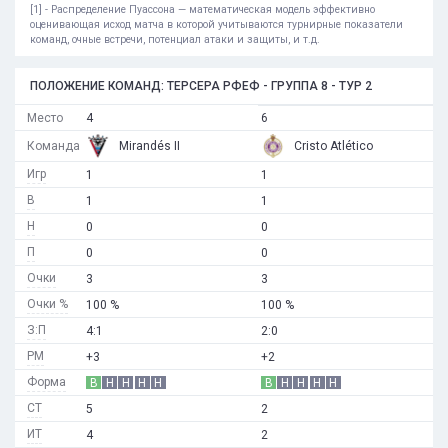
[1] - Распределение Пуассона — математическая модель эффективно
оценивающая исход матча в которой учитываются турнирные показатели
команд, очные встречи, потенциал атаки и защиты, и т.д.
ПОЛОЖЕНИЕ КОМАНД: ТЕРСЕРА РФЕФ - ГРУППА 8 - ТУР 2
Место
4
6
Команда
Mirandés II
Cristo Atlético
Игр
1
1
В
1
1
Н
0
0
П
0
0
Очки
3
3
Очки %
100 %
100 %
З:П
4:1
2:0
РМ
+3
+2
Форма
В
Н
Н
Н
Н
В
Н
Н
Н
Н
СТ
5
2
ИТ
4
2