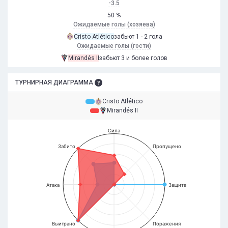
-3.5
50 %
Ожидаемые голы (хозяева)
Cristo Atlético
забьют 1 - 2 гола
Ожидаемые голы (гости)
Mirandés II
забьют 3 и более голов
ТУРНИРНАЯ ДИАГРАММА
Cristo Atlético
Mirandés II
Сила
Забито
Пропущено
Атака
Защита
Выиграно
Поражения