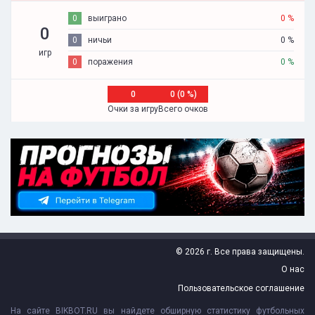
0
выиграно
0 %
0
0
ничьи
0 %
игр
0
поражения
0 %
0
0 (0 %)
Очки за игру
Всего очков
© 2026 г. Все права защищены.
О нас
Пользовательское соглашение
На сайте BIKBOT.RU вы найдете обширную статистику футбольных