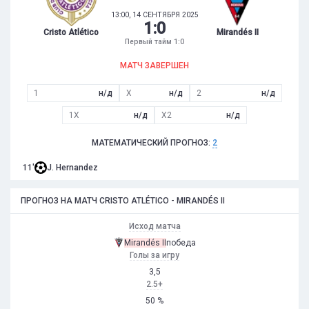
13:00, 14 СЕНТЯБРЯ 2025
1
:
0
Cristo Atlético
Mirandés II
Первый тайм 1:0
МАТЧ ЗАВЕРШЕН
1
н/д
X
н/д
2
н/д
1X
н/д
X2
н/д
МАТЕМАТИЧЕСКИЙ ПРОГНОЗ:
2
11'
J. Hernandez
ПРОГНОЗ НА МАТЧ CRISTO ATLÉTICO - MIRANDÉS II
Исход матча
Mirandés II
победа
Голы за игру
3,5
2.5+
50 %