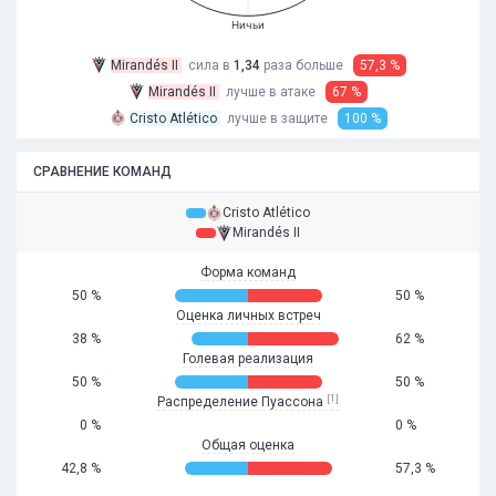
Ничьи
Mirandés II
сила в
1,34
раза
больше
57,3 %
Mirandés II
лучше в атаке
67 %
Cristo Atlético
лучше в защите
100 %
СРАВНЕНИЕ КОМАНД
Cristo Atlético
Mirandés II
Форма команд
50 %
50 %
Оценка личных встреч
38 %
62 %
Голевая реализация
50 %
50 %
[1]
Распределение Пуассона
0 %
0 %
Общая оценка
42,8 %
57,3 %