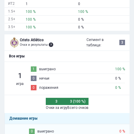
ИТ2
1
0
1.5+
100 %
100 %
2.5+
100 %
0 %
3.5+
100 %
0 %
Сегмент в
Cristo Atlético
3
Очки и результаты
таблице:
Все игры
1
выиграно
100 %
1
0
ничьи
0 %
игра
0
поражения
0 %
3
3 (100 %)
Очки за игру
Всего очков
Домашние игры
0
выиграно
0 %