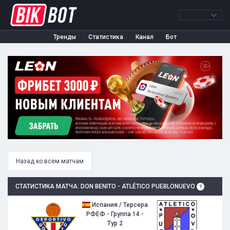
Тренды
Статистика
Канал
Бот
Назад ко всем матчам
СТАТИСТИКА МАТЧА: DON BENITO - ATLÉTICO PUEBLONUEVO
Испания / Терсера
РФЕФ - Группа 14 -
Тур 2