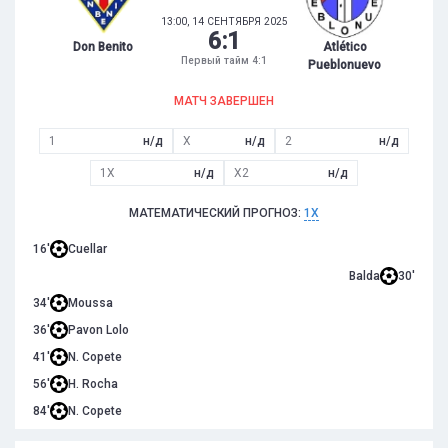
13:00, 14 СЕНТЯБРЯ 2025
6
:
1
Don Benito
Atlético
Первый тайм 4:1
Pueblonuevo
МАТЧ ЗАВЕРШЕН
1
н/д
X
н/д
2
н/д
1X
н/д
X2
н/д
МАТЕМАТИЧЕСКИЙ ПРОГНОЗ:
1X
16'
Cuellar
Balda
30'
34'
Moussa
36'
Pavon Lolo
41'
N. Copete
56'
H. Rocha
84'
N. Copete