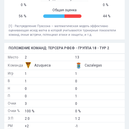
0 %
0 %
Общая оценка
56 %
44 %
[1] - Распределение Пуассона — математическая модель эффективно
оценивающая исход матча в которой учитываются турнирные показатели
команд, очные встречи, потенциал атаки и защиты, и т.д.
ПОЛОЖЕНИЕ КОМАНД: ТЕРСЕРА РФЕФ - ГРУППА 18 - ТУР 2
Место
2
13
Команда
Azuqueca
Cazalegas
Игр
1
1
В
1
0
Н
0
0
П
0
1
Очки
3
0
Очки %
100 %
0 %
З:П
2:0
1:2
РМ
+2
-1