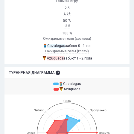
Голы за игру
2,5
2.5+
50 %
-3.5
100 %
Ожидаемые голы (хозяева)
Cazalegas
забьют 0 - 1 гол
Ожидаемые голы (гости)
Azuqueca
забьют 1 - 2 гола
ТУРНИРНАЯ ДИАГРАММА
Cazalegas
Azuqueca
Сила
Забито
Пропущено
Атака
Защита