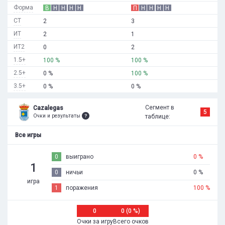
Форма
В
Н
Н
Н
Н
П
Н
Н
Н
Н
СТ
2
3
ИТ
2
1
ИТ2
0
2
1.5+
100 %
100 %
2.5+
0 %
100 %
3.5+
0 %
0 %
Сегмент в
Cazalegas
5
Очки и результаты
таблице:
Все игры
0
выиграно
0 %
1
0
ничьи
0 %
игра
1
поражения
100 %
0
0 (0 %)
Очки за игру
Всего очков