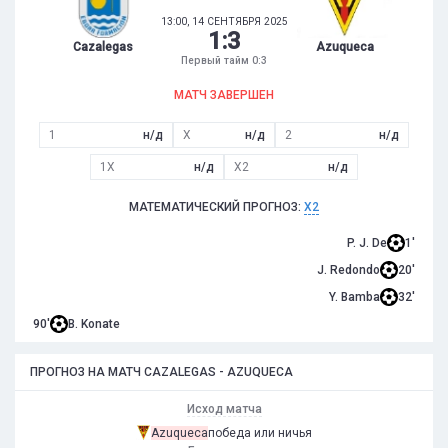
13:00, 14 СЕНТЯБРЯ 2025
1
:
3
Cazalegas
Azuqueca
Первый тайм 0:3
МАТЧ ЗАВЕРШЕН
1
н/д
X
н/д
2
н/д
1X
н/д
X2
н/д
МАТЕМАТИЧЕСКИЙ ПРОГНОЗ:
X2
P. J. De
1'
J. Redondo
20'
Y. Bamba
32'
90'
B. Konate
ПРОГНОЗ НА МАТЧ CAZALEGAS - AZUQUECA
Исход матча
Azuqueca
победа или ничья