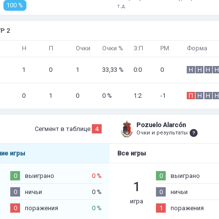
100 %
т.д.
Р 2
Н
П
Очки
Очки %
З:П
РМ
Форма
1
0
1
33,33 %
0:0
0
Н
Н
Н
Н
0
1
0
0 %
1:2
-1
П
Н
Н
Н
Pozuelo Alarcón
Сегмент в таблице:
4
Очки и результаты
ие игры
Все игры
0
выиграно
0 %
0
выиграно
1
0
ничьи
0 %
0
ничьи
игра
0
поражения
0 %
1
поражения