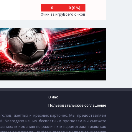
0
0 (0 %)
Очки за игру
Всего очков
О нас
Пользовательское соглашение
 голов, желтых и красных карточек. Мы предоставляем
тий. Благодаря нашим бесплатным прогнозам вы сможете
равнивать команды по различным параметрам, таким как