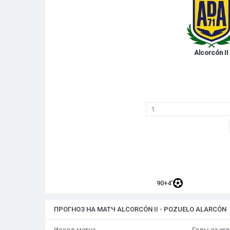
Alcorcón II
1
90+4'
ПРОГНОЗ НА МАТЧ ALCORCÓN II - POZUELO ALARCÓN
Исход матча
Голы за игр