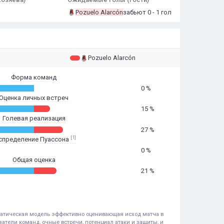
Pozuelo Alarcón
забьют 0 - 1 гол
Pozuelo Alarcón
Форма команд
0 %
Оценка личных встреч
15 %
Голевая реализация
27 %
[1]
спределение Пуассона
0 %
Общая оценка
21 %
ематическая модель эффективно оценивающая исход матча в
атели команд, очные встречи, потенциал атаки и защиты, и