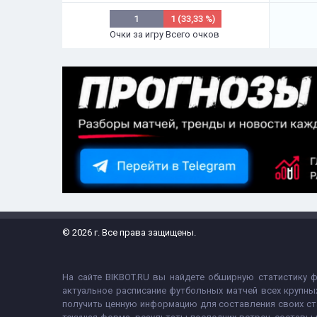
1
1 (33,33 %)
Очки за игру
Всего очков
© 2026 г. Все права защищены.
На сайте BIKBOT.RU вы найдете обширную статистику 
актуальное расписание футбольных матчей всех крупны
получить ценную информацию для составления своих ст