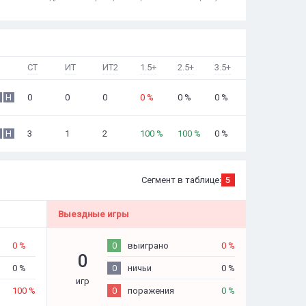
СТ
ИТ
ИТ2
1.5+
2.5+
3.5+
0
0
0
0 %
0 %
0 %
Н
3
1
2
100 %
100 %
0 %
Н
Сегмент в таблице:
5
Выездные игры
0 %
0
выиграно
0 %
0
0 %
0
ничьи
0 %
игр
100 %
0
поражения
0 %