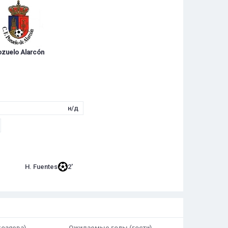
zuelo Alarcón
н/д
H. Fuentes
2'
озяева)
Ожидаемые голы (гости)