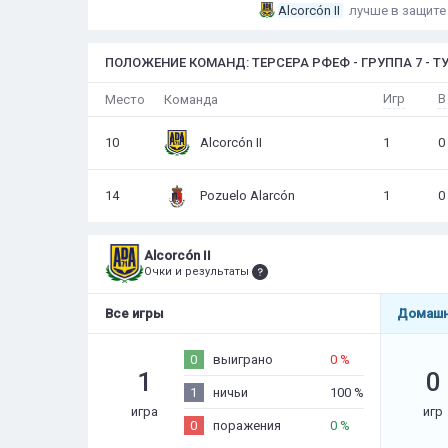
Alcorcón II
лучше в защите
ПОЛОЖЕНИЕ КОМАНД: ТЕРСЕРА РФЕФ - ГРУППА 7 - ТУ
Игр
В
Место
Команда
10
Alcorcón II
1
0
14
Pozuelo Alarcón
1
0
Alcorcón II
Очки и результаты
Все игры
Домашн
0
выиграно
0 %
1
0
1
ничьи
100 %
игра
игр
0
поражения
0 %