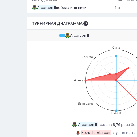
Alcorcón II
победа или ничья
1,5
ТУРНИРНАЯ ДИАГРАММА
Alcorcón II
Сила
Забито
Атака
Выиграно
Ничьи
Alcorcón II
сила в
3,76
раза
бо
Pozuelo Alarcón
лучше в ата