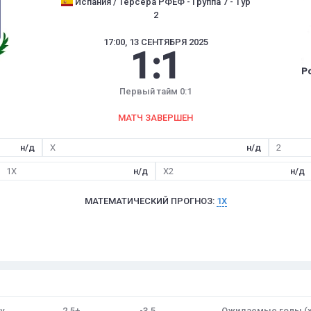
Испания / Терсера РФЕФ - Группа 7 - Тур
2
17:00, 13 СЕНТЯБРЯ 2025
1
:
1
Po
Первый тайм 0:1
МАТЧ ЗАВЕРШЕН
н/д
X
н/д
2
1X
н/д
X2
н/д
МАТЕМАТИЧЕСКИЙ ПРОГНОЗ:
1X
у
2.5+
-3.5
Ожидаемые голы (х