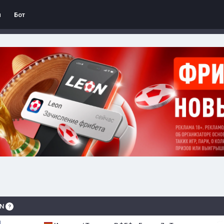
л
Бот
ÓN