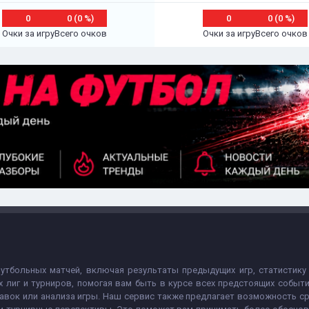
0
0 (0 %)
0
0 (0 %)
Очки за игру
Всего очков
Очки за игру
Всего очков
футбольных матчей, включая результаты предыдущих игр, статистику
х лиг и турниров, помогая вам быть в курсе всех предстоящих собы
авок или анализа игры. Наш сервис также предлагает возможность с