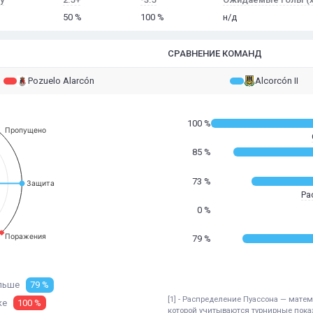
50 %
100 %
н/д
СРАВНЕНИЕ КОМАНД
Pozuelo Alarcón
Alcorcón II
100 %
Пропущено
85 %
73 %
Защита
Ра
0 %
Поражения
79 %
льше
79 %
[1] - Распределение Пуассона — мат
ке
100 %
которой учитываются турнирные показ