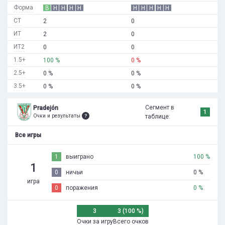
Форма
В
Н
Н
Н
Н
Н
Н
Н
Н
Н
СТ
2
0
ИТ
2
0
ИТ2
0
0
1.5+
100 %
0 %
2.5+
0 %
0 %
3.5+
0 %
0 %
Сегмент в
Pradejón
1
Очки и результаты
таблице:
Все игры
1
выиграно
100 %
1
0
ничьи
0 %
игра
0
поражения
0 %
3
3 (100 %)
Очки за игру
Всего очков