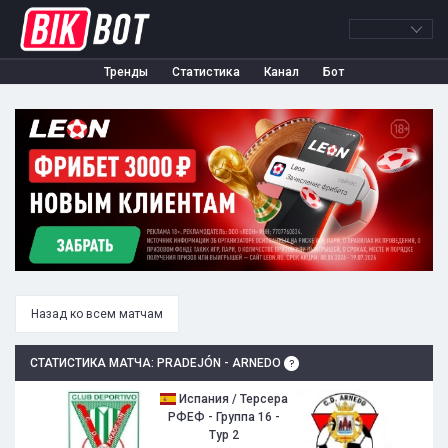
Тренды
Статистика
Канал
Бот
Назад ко всем матчам
СТАТИСТИКА МАТЧА: PRADEJÓN - ARNEDO
Испания / Терсера
РФЕФ - Группа 16 -
Тур 2