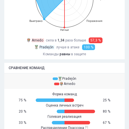
Выиграно
Поражения
Ничьи
Arnedo
сила в
1,34
раза
больше
57,3 %
Pradejón
лучше в атаке
100 %
Команды
равны
в защите
СРАВНЕНИЕ КОМАНД
Pradejón
Arnedo
Форма команд
75 %
25 %
Оценка личных встреч
20 %
80 %
Голевая реализация
33 %
67 %
[1]
Распределение Пуассона