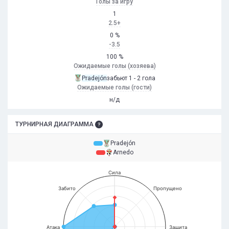
Голы за игру
1
2.5+
0 %
-3.5
100 %
Ожидаемые голы (хозяева)
Pradejón
забьют 1 - 2 гола
Ожидаемые голы (гости)
н/д
ТУРНИРНАЯ ДИАГРАММА
Pradejón
Arnedo
Сила
Забито
Пропущено
Атака
Защита