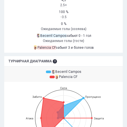
4,5
2.5+
100 %
-3.5
0 %
Ожидаемые голы (хозяева)
Becerril Campos
забьют 0 - 1 гол
Ожидаемые голы (гости)
Palencia CF
забьют 3 и более голов
ТУРНИРНАЯ ДИАГРАММА
Becerril Campos
Palencia CF
Сила
Забито
Пропущено
Атака
Защита