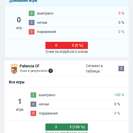
Домашние игры
0
выиграно
0 %
0
0
ничьи
0 %
игр
0
поражения
0 %
0
0 (0 %)
Очки за игру
Всего очков
Сегмент в
Palencia CF
3
Очки и результаты
таблице:
Все игры
1
выиграно
100 %
1
0
ничьи
0 %
игра
0
поражения
0 %
3
3 (100 %)