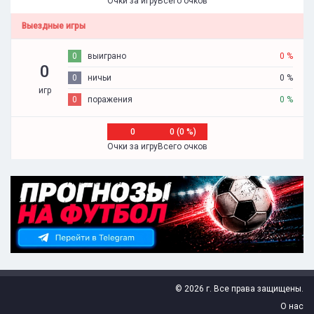
Очки за игру
Всего очков
Выездные игры
0
выиграно
0 %
0
0
ничьи
0 %
игр
0
поражения
0 %
0
0 (0 %)
Очки за игру
Всего очков
© 2026 г. Все права защищены.
О нас