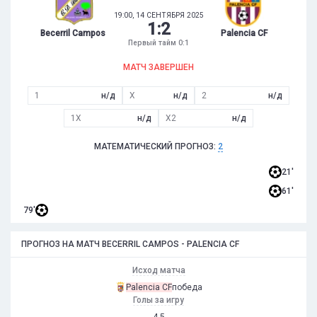
19:00, 14 СЕНТЯБРЯ 2025
1
:
2
Becerril Campos
Palencia CF
Первый тайм 0:1
МАТЧ ЗАВЕРШЕН
1
н/д
X
н/д
2
н/д
1X
н/д
X2
н/д
МАТЕМАТИЧЕСКИЙ ПРОГНОЗ:
2
21'
61'
79'
ПРОГНОЗ НА МАТЧ BECERRIL CAMPOS - PALENCIA CF
Исход матча
Palencia CF
победа
Голы за игру