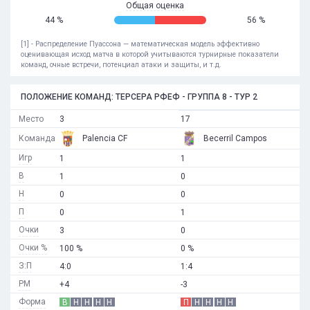
Общая оценка
44 %
56 %
[1] - Распределение Пуассона — математическая модель эффективно
оценивающая исход матча в которой учитываются турнирные показатели
команд, очные встречи, потенциал атаки и защиты, и т.д.
ПОЛОЖЕНИЕ КОМАНД: ТЕРСЕРА РФЕФ - ГРУППА 8 - ТУР 2
Место
3
17
Команда
Palencia CF
Becerril Campos
Игр
1
1
В
1
0
Н
0
0
П
0
1
Очки
3
0
Очки %
100 %
0 %
З:П
4:0
1:4
РМ
+4
-3
Форма
В
Н
Н
Н
Н
П
Н
Н
Н
Н