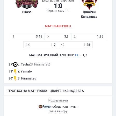
12:00, 15 СЕНТЯБРЯ 2025
1
:
0
Первый тайм 1:0
Рюкю
Цвайген
Канадзава
МАТЧ ЗАВЕРШЕН
1
3,45
X
3,3
2
1,95
1X
1,7
X2
1,28
МАТЕМАТИЧЕСКИЙ ПРОГНОЗ:
1X
— 1,7
37'
J. Tsuha
(S. Hiramatsu)
73'
Y. Yamato
80'
S. Hiramatsu
ПРОГНОЗ НА МАТЧ РЮКЮ - ЦВАЙГЕН КАНАДЗАВА
Исход матча
Рюкю
победа или ничья
Голы за игру