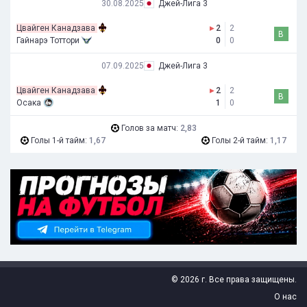
30.08.2025
Джей-Лига 3
Цвайген Канадзава
▸
2
2
В
Гайнарэ Тоттори
0
0
07.09.2025
Джей-Лига 3
Цвайген Канадзава
▸
2
2
В
Осака
1
0
Голов за матч:
2,83
Голы 1-й тайм:
1,67
Голы 2-й тайм:
1,17
© 2026 г. Все права защищены.
О нас