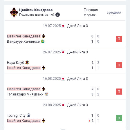
Текущая
Цвайген Канадзава
средняя
Последние шесть матчей
форма:
19.07.2025
Джей-Лига 3
Цвайген Канадзава
0
0
П
Ванрауре Хачинохе
1
0
26.07.2025
Джей-Лига 3
Нара Клуб
2
2
П
Цвайген Канадзава
1
1
16.08.2025
Джей-Лига 3
Цвайген Канадзава
2
0
П
Тэгэвахаро Миядзаки
3
2
23.08.2025
Джей-Лига 3
Tochigi City
1
0
В
Цвайген Канадзава
▸
2
1