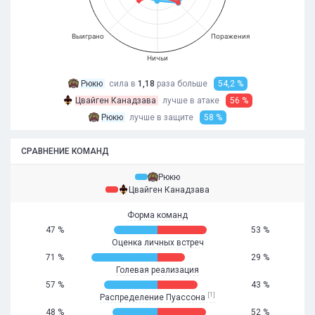
Выиграно
Поражения
Ничьи
Рюкю
сила в
1,18
раза
больше
54,2 %
Цвайген Канадзава
лучше в атаке
56 %
Рюкю
лучше в защите
58 %
СРАВНЕНИЕ КОМАНД
Рюкю
Цвайген Канадзава
Форма команд
47 %
53 %
Оценка личных встреч
71 %
29 %
Голевая реализация
57 %
43 %
[1]
Распределение Пуассона
48 %
52 %