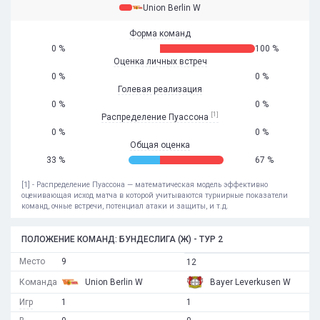
Union Berlin W
Форма команд
0 %
100 %
Оценка личных встреч
0 %
0 %
Голевая реализация
0 %
0 %
[1]
Распределение Пуассона
0 %
0 %
Общая оценка
33 %
67 %
[1] - Распределение Пуассона — математическая модель эффективно
оценивающая исход матча в которой учитываются турнирные показатели
команд, очные встречи, потенциал атаки и защиты, и т.д.
ПОЛОЖЕНИЕ КОМАНД: БУНДЕСЛИГА (Ж) - ТУР 2
Место
9
12
Команда
Union Berlin W
Bayer Leverkusen W
Игр
1
1