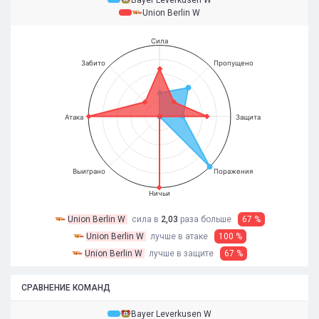
Union Berlin W
Сила
Забито
Пропущено
Атака
Защита
Выиграно
Поражения
Ничьи
Union Berlin W
сила в
2,03
раза
больше
67 %
Union Berlin W
лучше в атаке
100 %
Union Berlin W
лучше в защите
67 %
СРАВНЕНИЕ КОМАНД
Bayer Leverkusen W