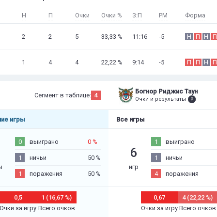
Н
П
Очки
Очки %
З:П
РМ
Форма
2
2
5
33,33 %
11:16
-5
Н
П
Н
П
1
4
4
22,22 %
9:14
-5
П
П
Н
П
Богнор Риджис Таун
Сегмент в таблице:
4
Очки и результаты
ие игры
Все игры
0
выиграно
0 %
1
выиграно
6
1
ничьи
50 %
1
ничьи
ы
игр
1
поражения
50 %
4
поражения
0,5
1 (16,67 %)
0,67
4 (22,22 %)
Очки за игру
Всего очков
Очки за игру
Всего очков