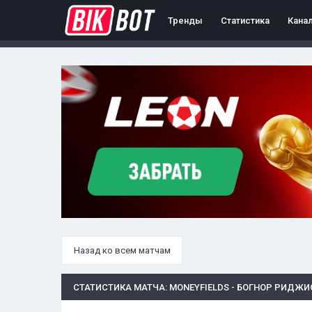
Тренды
Статистика
Кана
Назад ко всем матчам
СТАТИСТИКА МАТЧА: MONEYFIELDS - БОГНОР РИДЖИ