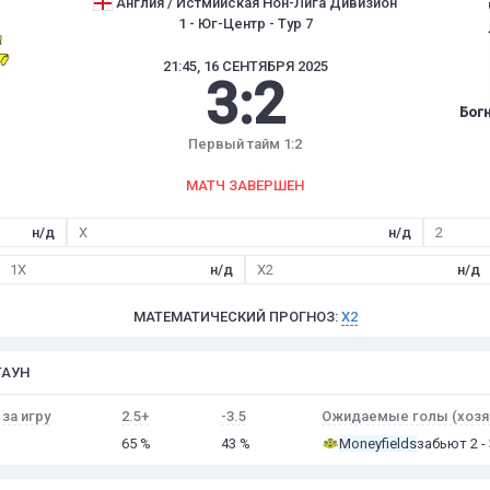
Англия / Истмийская Нон-Лига Дивизион
1 - Юг-Центр - Тур 7
21:45, 16 СЕНТЯБРЯ 2025
3
:
2
s
Бог
Первый тайм 1:2
МАТЧ ЗАВЕРШЕН
н/д
X
н/д
2
1X
н/д
X2
н/д
МАТЕМАТИЧЕСКИЙ ПРОГНОЗ:
X2
ТАУН
за игру
2.5+
-3.5
Ожидаемые голы (хозя
65 %
43 %
Moneyfields
забьют 2 -