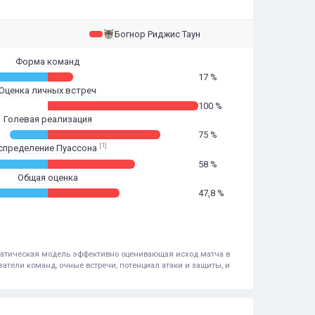
Богнор Риджис Таун
Форма команд
17 %
Оценка личных встреч
100 %
Голевая реализация
75 %
[1]
спределение Пуассона
58 %
Общая оценка
47,8 %
ематическая модель эффективно оценивающая исход матча в
атели команд, очные встречи, потенциал атаки и защиты, и