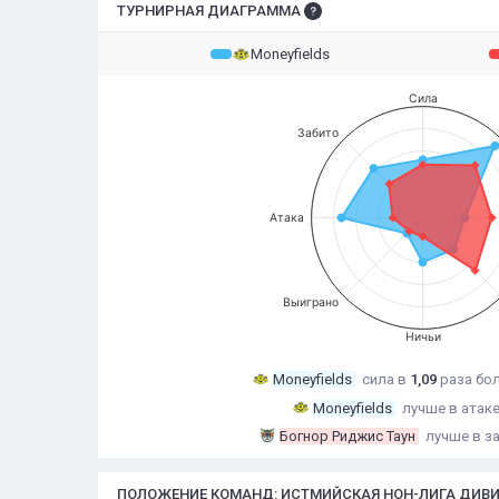
ТУРНИРНАЯ ДИАГРАММА
Moneyfields
Сила
Забито
Атака
Выиграно
Ничьи
Moneyfields
сила в
1,09
раза
бо
Moneyfields
лучше в атак
Богнор Риджис Таун
лучше в з
ПОЛОЖЕНИЕ КОМАНД: ИСТМИЙСКАЯ НОН-ЛИГА ДИВИЗИ