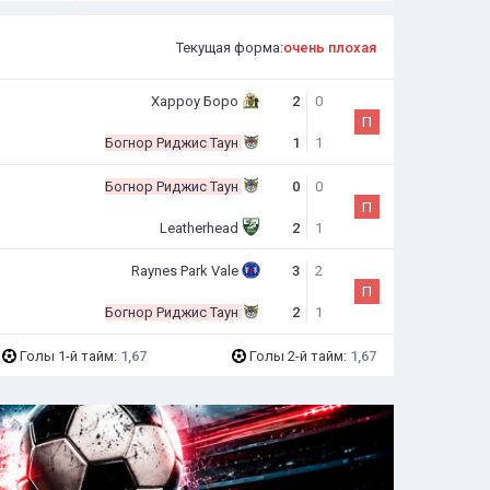
Текущая форма:
очень плохая
Харроу Боро
2
0
П
Богнор Риджис Таун
1
1
Богнор Риджис Таун
0
0
П
Leatherhead
2
1
Raynes Park Vale
3
2
П
Богнор Риджис Таун
2
1
Голы 1-й тайм:
1,67
Голы 2-й тайм:
1,67