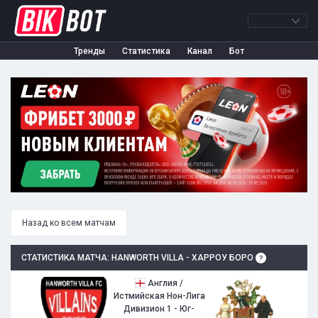
Тренды
Статистика
Канал
Бот
Назад ко всем матчам
СТАТИСТИКА МАТЧА: HANWORTH VILLA - ХАРРОУ БОРО
Англия /
Истмийская Нон-Лига
Дивизион 1 - Юг-