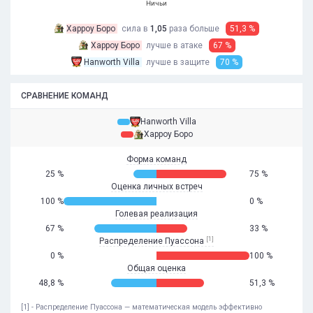
Ничьи
Харроу Боро
сила в
1,05
раза
больше
51,3 %
Харроу Боро
лучше в атаке
67 %
Hanworth Villa
лучше в защите
70 %
СРАВНЕНИЕ КОМАНД
Hanworth Villa
Харроу Боро
Форма команд
25 %
75 %
Оценка личных встреч
100 %
0 %
Голевая реализация
67 %
33 %
[1]
Распределение Пуассона
0 %
100 %
Общая оценка
48,8 %
51,3 %
[1] - Распределение Пуассона — математическая модель эффективно