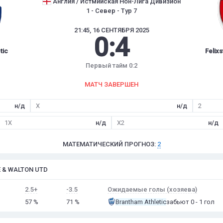
Англия / Истмийская Нон-Лига Дивизион
1 - Север - Тур 7
21:45, 16 СЕНТЯБРЯ 2025
0
:
4
tic
Felix
Первый тайм 0:2
МАТЧ ЗАВЕРШЕН
н/д
X
н/д
2
1X
н/д
X2
н/д
МАТЕМАТИЧЕСКИЙ ПРОГНОЗ:
2
 & WALTON UTD
2.5+
-3.5
Ожидаемые голы (хозяева)
57 %
71 %
Brantham Athletic
забьют 0 - 1 гол