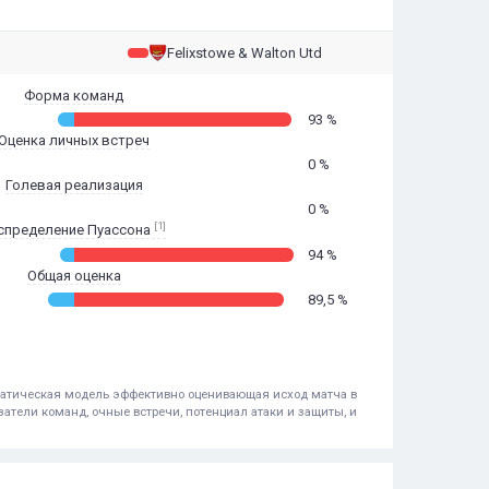
Felixstowe & Walton Utd
Форма команд
93 %
Оценка личных встреч
0 %
Голевая реализация
0 %
[1]
спределение Пуассона
94 %
Общая оценка
89,5 %
ематическая модель эффективно оценивающая исход матча в
атели команд, очные встречи, потенциал атаки и защиты, и