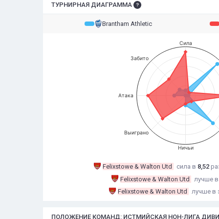
ТУРНИРНАЯ ДИАГРАММА
Brantham Athletic
Сила
Забито
Атака
Выиграно
Ничьи
Felixstowe & Walton Utd
сила в
8,52
ра
Felixstowe & Walton Utd
лучше в
Felixstowe & Walton Utd
лучше в 
ПОЛОЖЕНИЕ КОМАНД: ИСТМИЙСКАЯ НОН-ЛИГА ДИВИЗИО