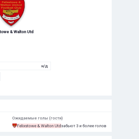
stowe & Walton Utd
н/д
Ожидаемые голы (гости)
Felixstowe & Walton Utd
забьют 3 и более голов