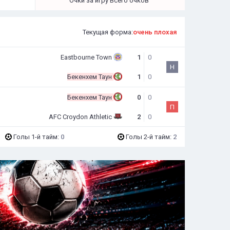
Очки за игру
Всего очков
Текущая форма:
очень плохая
Eastbourne Town
1
0
Н
Бекенхем Таун
1
0
Бекенхем Таун
0
0
П
AFC Croydon Athletic
2
0
Голы 1-й тайм:
0
Голы 2-й тайм:
2