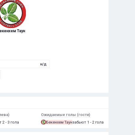
екенхем Таун
н/д
яева)
Ожидаемые голы (гости)
 2 - 3 гола
Бекенхем Таун
забьют 1 - 2 гола