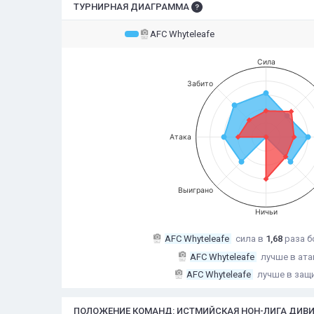
ТУРНИРНАЯ ДИАГРАММА
AFC Whyteleafe
Сила
Забито
Атака
Выиграно
Ничьи
AFC Whyteleafe
сила в
1,68
раза
б
AFC Whyteleafe
лучше в ата
AFC Whyteleafe
лучше в защ
ПОЛОЖЕНИЕ КОМАНД: ИСТМИЙСКАЯ НОН-ЛИГА ДИВИЗИ