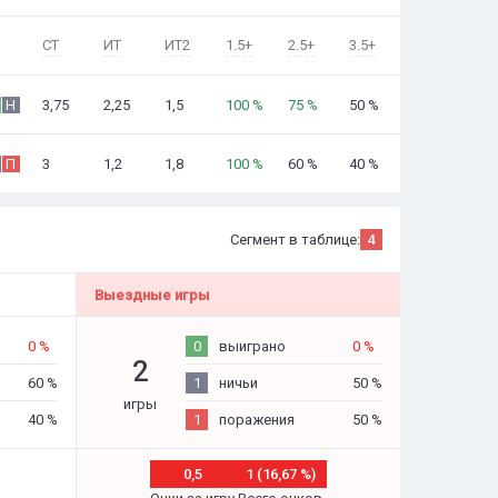
СТ
ИТ
ИТ2
1.5+
2.5+
3.5+
3,75
2,25
1,5
100 %
75 %
50 %
Н
3
1,2
1,8
100 %
60 %
40 %
П
Сегмент в таблице:
4
Выездные игры
0 %
0
выиграно
0 %
2
60 %
1
ничьи
50 %
игры
40 %
1
поражения
50 %
0,5
1 (16,67 %)