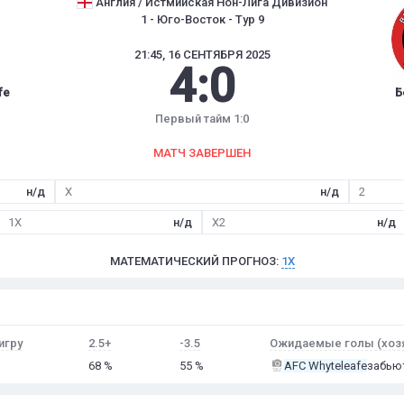
Англия / Истмийская Нон-Лига Дивизион
1 - Юго-Восток - Тур 9
21:45, 16 СЕНТЯБРЯ 2025
4
:
0
fe
Б
Первый тайм 1:0
МАТЧ ЗАВЕРШЕН
н/д
X
н/д
2
1X
н/д
X2
н/д
МАТЕМАТИЧЕСКИЙ ПРОГНОЗ:
1X
игру
2.5+
-3.5
Ожидаемые голы (хоз
68 %
55 %
AFC Whyteleafe
забьют