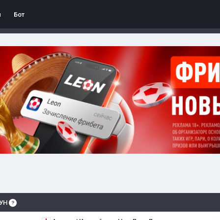
л
Бот
АУН