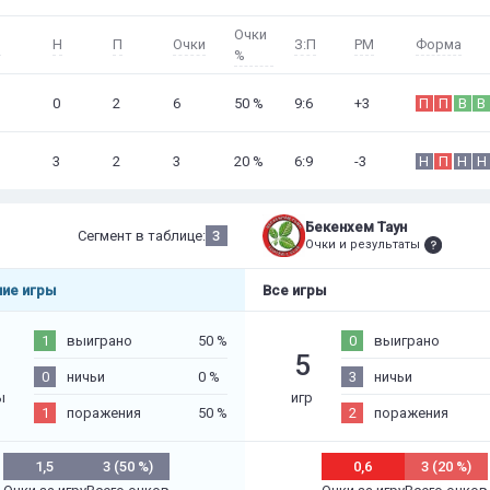
Очки
В
Н
П
Очки
З:П
РМ
Форма
%
0
2
6
50 %
9:6
+3
П
П
В
В
3
2
3
20 %
6:9
-3
Н
П
Н
Н
Бекенхем Таун
Сегмент в таблице:
3
Очки и результаты
ие игры
Все игры
1
выиграно
50 %
0
выиграно
5
0
ничьи
0 %
3
ничьи
ы
игр
1
поражения
50 %
2
поражения
1,5
3 (50 %)
0,6
3 (20 %)