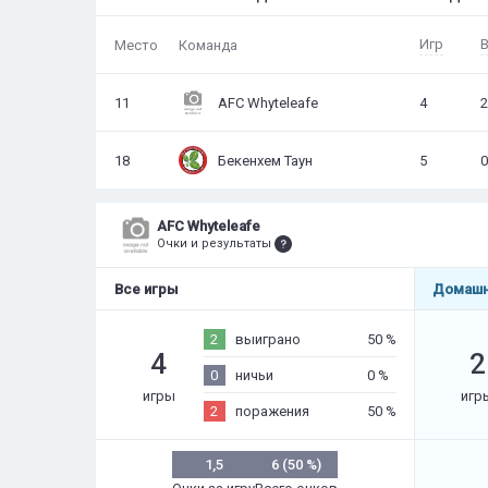
Игр
Место
Команда
11
AFC Whyteleafe
4
2
18
Бекенхем Таун
5
0
AFC Whyteleafe
Очки и результаты
Все игры
Домашн
2
выиграно
50 %
4
2
0
ничьи
0 %
игры
игр
2
поражения
50 %
1,5
6 (50 %)