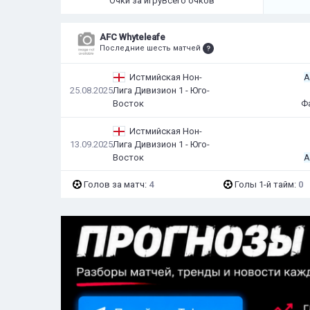
Очки за игру
Всего очков
AFC Whyteleafe
Последние шесть матчей
Истмийская Нон-
A
25.08.2025
Лига Дивизион 1 - Юго-
Восток
Ф
Истмийская Нон-
13.09.2025
Лига Дивизион 1 - Юго-
Восток
A
Голов за матч:
4
Голы 1-й тайм:
0