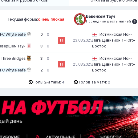
Очки за игру
Всего очков
Очки за игру
Всего очков
Бекенхем Таун
Текущая форма:
очень плохая
Последние шесть матчей
FC Whyteleafe
0
0
Истмийская Нон-
П
23.08.2025
Лига Дивизион 1 - Юго-
авершем Таун
3
0
Восток
Three Bridges
3
0
Истмийская Нон-
П
25.08.2025
Лига Дивизион 1 - Юго-
FC Whyteleafe
2
0
Восток
Голы 2-й тайм:
4
Голов за матч:
2