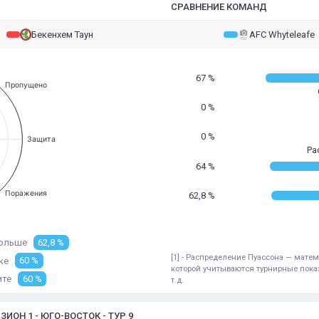
СРАВНЕНИЕ КОМАНД
Бекенхем Таун
AFC Whyteleafe
67 %
Пропущено
0 %
0 %
Защита
Ра
64 %
Поражения
62,8 %
ольше
62,8 %
[1] - Распределение Пуассона — мат
ке
60 %
которой учитываются турнирные показ
ите
60 %
т.д.
ОН 1 - ЮГО-ВОСТОК - ТУР 9