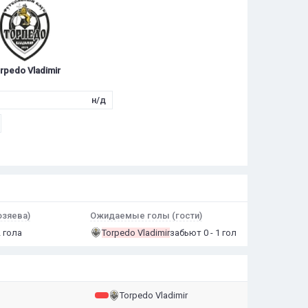
rpedo Vladimir
н/д
зяева)
Ожидаемые голы (гости)
2 гола
Torpedo Vladimir
забьют 0 - 1 гол
Torpedo Vladimir