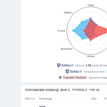
Сила
Забито
Атака
Выиграно
Ничьи
Baltika II
сила в
1,09
раза
боль
Baltika II
лучше в атаке
Torpedo Vladimir
лучше в защ
ПОЛОЖЕНИЕ КОМАНД: ФНЛ 2 - ГРУППА 2 - ТУР 23
Игр
В
Место
Команда