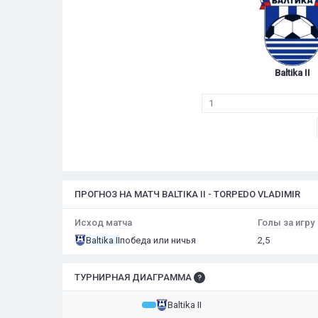
Baltika II
1
ПРОГНОЗ НА МАТЧ BALTIKA II - TORPEDO VLADIMIR
Исход матча
Голы за игру
Baltika II
победа или ничья
2,5
ТУРНИРНАЯ ДИАГРАММА
Baltika II