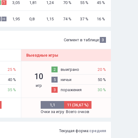
3,05
1,81
1,24
70 %
55 %
45 %
П
1,95
0,8
1,15
74 %
37 %
16 %
Н
Сегмент в таблице:
3
Выездные игры
25 %
2
выиграно
20 %
10
40 %
5
ничьи
50 %
игр
35 %
3
поражения
30 %
1,1
11 (36,67 %)
Очки за игру
Всего очков
Текущая форма:
средняя