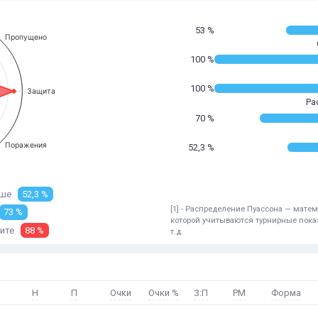
53 %
Пропущено
100 %
100 %
Защита
Ра
70 %
Поражения
52,3 %
ше
52,3 %
[1] - Распределение Пуассона — мат
73 %
которой учитываются турнирные показ
ите
88 %
т.д.
Н
П
Очки
Очки %
З:П
РМ
Форма