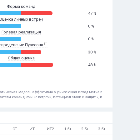
Форма команд
47 %
Оценка личных встреч
0 %
Голевая реализация
0 %
[1]
спределение Пуассона
30 %
Общая оценка
48 %
ематическая модель эффективно оценивающая исход матча в
атели команд, очные встречи, потенциал атаки и защиты, и
СТ
ИТ
ИТ2
1.5+
2.5+
3.5+