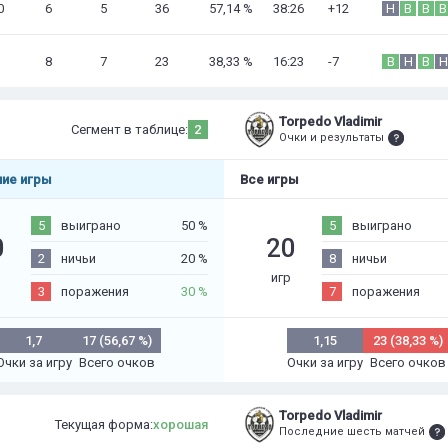
0
6
5
36
57,14 %
38:26
+12
Н
В
В
В
8
7
23
38,33 %
16:23
-7
В
Н
В
Н
Torpedo Vladimir
Сегмент в таблице:
2
Очки и результаты
ие игры
Все игры
5
выиграно
50 %
5
выиграно
0
20
2
ничьи
20 %
8
ничьи
р
игр
3
поражения
30 %
7
поражения
1,7
17 (56,67 %)
1,15
23 (38,33 %)
Очки за игру
Всего очков
Очки за игру
Всего очков
Torpedo Vladimir
Текущая форма:
хорошая
Последние шесть матчей