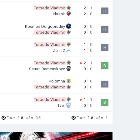
Torpedo Vladimir
2
1
Н
Irkutsk
2
0
Kosmos Dolgoprudny
0
0
Н
Torpedo Vladimir
0
0
Torpedo Vladimir
1
0
Н
Zenit 2
1
0
Torpedo Vladimir
▸
2
1
В
Saturn Ramenskoye
0
0
Kolomna
0
0
Н
Torpedo Vladimir
0
0
Torpedo Vladimir
▸
1
1
В
Tver
0
0
Голы 1-й тайм:
0,5
Голы 2-й тайм:
1