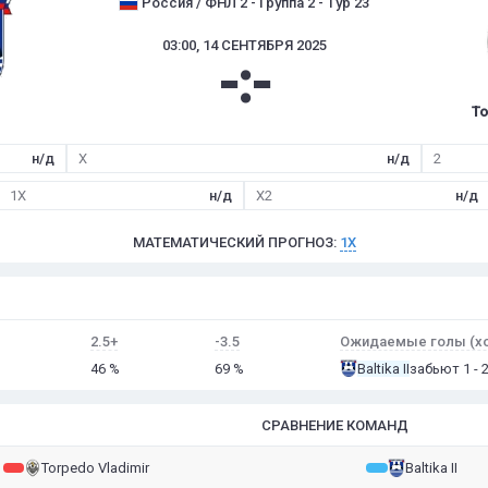
Россия / ФНЛ 2 - Группа 2 - Тур 23
03:00, 14 СЕНТЯБРЯ 2025
-
:
-
To
н/д
X
н/д
2
1X
н/д
X2
н/д
МАТЕМАТИЧЕСКИЙ ПРОГНОЗ:
1X
2.5+
-3.5
Ожидаемые голы (хо
46 %
69 %
Baltika II
забьют 1 - 
СРАВНЕНИЕ КОМАНД
Torpedo Vladimir
Baltika II