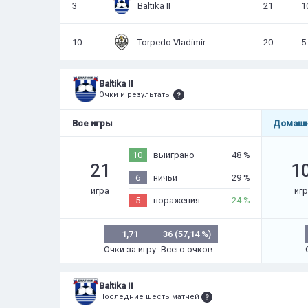
3
Baltika II
21
1
10
Torpedo Vladimir
20
5
Baltika II
Очки и результаты
Все игры
Домашн
10
выиграно
48 %
21
1
6
ничьи
29 %
игра
иг
5
поражения
24 %
1,71
36 (57,14 %)
Очки за игру
Всего очков
Baltika II
Последние шесть матчей