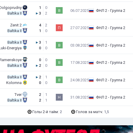
Dolgoprudny
1
0
В
06.07.2025
ФНЛ 2 - Группа 2
Baltika II
▸
3
2
Zenit 2
4
2
П
27.07.2025
ФНЛ 2 - Группа 2
Baltika II
1
0
Baltika II
▸
3
1
В
03.08.2025
ФНЛ 2 - Группа 2
Luki-Energiya
0
0
 Ramenskoye
0
0
В
17.08.2025
ФНЛ 2 - Группа 2
Baltika II
▸
2
0
Baltika II
▸
2
1
В
24.08.2025
ФНЛ 2 - Группа 2
Kolomna
0
0
Tver
2
1
Н
31.08.2025
ФНЛ 2 - Группа 2
Baltika II
2
1
Голы 2-й тайм:
2
Голов за матч:
1,5