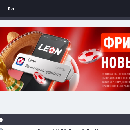
л
Бот