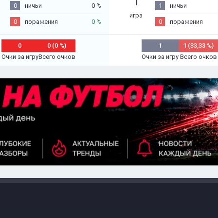
1
0
ничьи
0 %
1
ничьи
игра
0
поражения
0 %
0
поражения
0
0 (0 %)
1
1 (33,33 %)
Очки за игру
Всего очков
Очки за игру
Всего очков