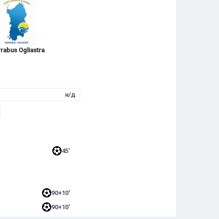
rabus Ogliastra
н/д
45'
90+10'
90+10'