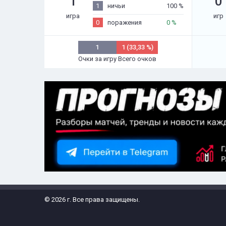
1
0
1
ничьи
100 %
игра
игр
0
поражения
0 %
1
1 (33,33 %)
Очки за игру
Всего очков
© 2026 г. Все права защищены.