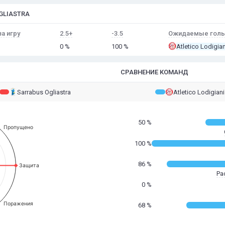
OGLIASTRA
за игру
2.5+
-3.5
Ожидаемые голы 
0 %
100 %
Atletico Lodigian
СРАВНЕНИЕ КОМАНД
Sarrabus Ogliastra
Atletico Lodigiani
50 %
Пропущено
100 %
86 %
Защита
Ра
0 %
Поражения
68 %