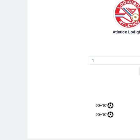
Atletico Lodigi
1
90+10'
90+10'