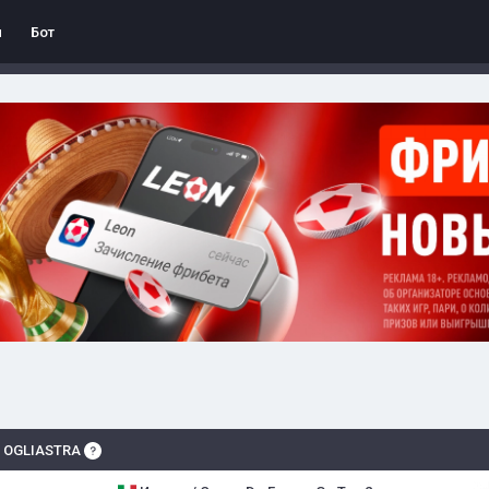
л
Бот
S OGLIASTRA