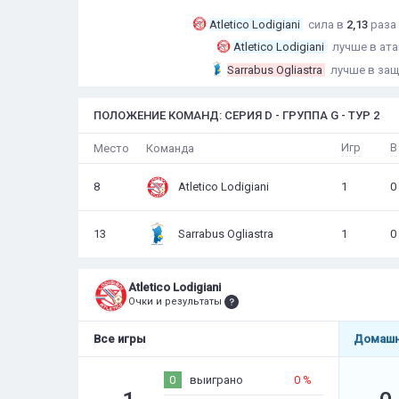
Atletico Lodigiani
сила в
2,13
раза
Atletico Lodigiani
лучше в ата
Sarrabus Ogliastra
лучше в защ
ПОЛОЖЕНИЕ КОМАНД: СЕРИЯ D - ГРУППА G - ТУР 2
Игр
В
Место
Команда
8
Atletico Lodigiani
1
0
13
Sarrabus Ogliastra
1
0
Atletico Lodigiani
Очки и результаты
Все игры
Домашн
0
выиграно
0 %