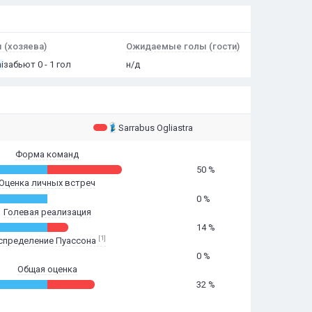
(хозяева)
Ожидаемые голы (гости)
i
забьют 0 - 1 гол
н/д
Sarrabus Ogliastra
Форма команд
50 %
Оценка личных встреч
0 %
Голевая реализация
14 %
[1]
спределение Пуассона
0 %
Общая оценка
32 %