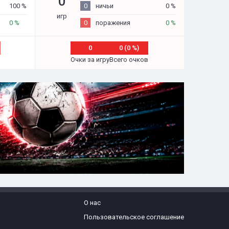
0
100 %
0
ничьи
0 %
игр
0 %
0
поражения
0 %
0
0 (0 %)
Очки за игру
Всего очков
О нас
Пользовательское соглашение