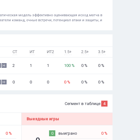
ематическая модель эффективно оценивающая исход матча в
атели команд, очные встречи, потенциал атаки и защиты, и
СТ
ИТ
ИТ2
1.5+
2.5+
3.5+
2
1
1
100 %
0 %
0 %
Н
0
0
0
0 %
0 %
0 %
Н
Сегмент в таблице:
4
Выездные игры
0 %
0
выиграно
0 %