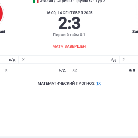
Италия / Серия D - Группа G - Тур 2
16:00, 14 СЕНТЯБРЯ 2025
2
:
3
ani
Sar
Первый тайм 0:1
МАТЧ ЗАВЕРШЕН
н/д
X
н/д
2
1X
н/д
X2
н/д
МАТЕМАТИЧЕСКИЙ ПРОГНОЗ:
1X