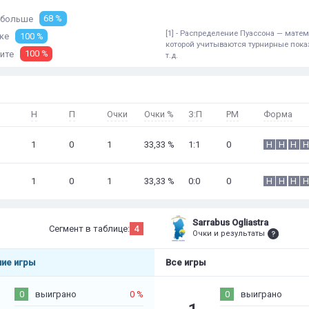
больше
68 %
[1] - Распределение Пуассона — мат
ке
100 %
которой учитываются турнирные показ
ите
100 %
т.д.
Н
П
Очки
Очки %
З:П
РМ
Форма
1
0
1
33,33 %
1:1
0
Н
Н
Н
Н
1
0
1
33,33 %
0:0
0
Н
Н
Н
Н
Sarrabus Ogliastra
Сегмент в таблице:
4
Очки и результаты
ие игры
Все игры
0
выиграно
0 %
0
выиграно