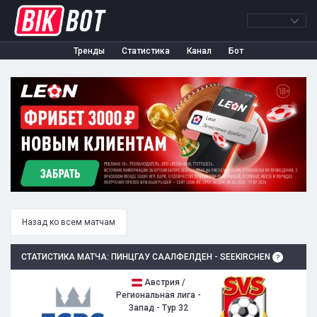
Тренды
Статистика
Канал
Бот
Назад ко всем матчам
СТАТИСТИКА МАТЧА: ПИНЦГАУ СААЛФЕЛДЕН - SEEKIRCHEN
Австрия /
Региональная лига -
Запад - Тур 32