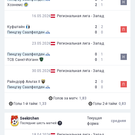
Н
Хоэнемс
2
1
16.05.2026
Региональная лига - Запад
Куфштайн
2
2
П
Пинцгау Саалфелден
0
0
23.05.2026
Региональная лига - Запад
Пинцгау Саалфелден
0
1
Н
ТСВ Санкт-Иоганн
0
1
30.05.2026
Региональная лига - Запад
Райндорф Альтах II
2
0
П
Пинцгау Саалфелден
0
0
Голов за матч:
1,83
Голы 1-й тайм:
1,33
Голы 2-й тайм:
0,83
Текущая
Seekirchen
средняя
Последние шесть матчей
форма:
18.04.2026
Региональная лига - Запад