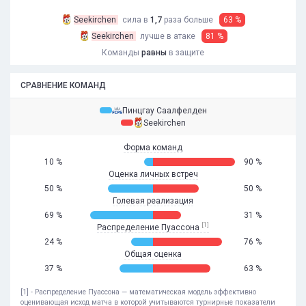
Seekirchen
сила в
1,7
раза
больше
63 %
Seekirchen
лучше в атаке
81 %
Команды
равны
в защите
СРАВНЕНИЕ КОМАНД
Пинцгау Саалфелден
Seekirchen
Форма команд
10 %
90 %
Оценка личных встреч
50 %
50 %
Голевая реализация
69 %
31 %
[1]
Распределение Пуассона
24 %
76 %
Общая оценка
37 %
63 %
[1] - Распределение Пуассона — математическая модель эффективно
оценивающая исход матча в которой учитываются турнирные показатели