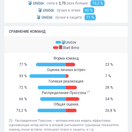
Uničov
сила в
2,73
раза
больше
73,2 %
Uničov
лучше в атаке
60 %
Uničov
лучше в защите
71 %
СРАВНЕНИЕ КОМАНД
Uničov
Start Brno
Форма команд
77 %
23 %
Оценка личных встреч
93 %
7 %
Голевая реализация
72 %
28 %
[1]
Распределение Пуассона
66 %
34 %
Общая оценка
73,2 %
26,8 %
[1] - Распределение Пуассона — математическая модель эффективно
оценивающая исход матча в которой учитываются турнирные показатели
команд, очные встречи, потенциал атаки и защиты, и т.д.