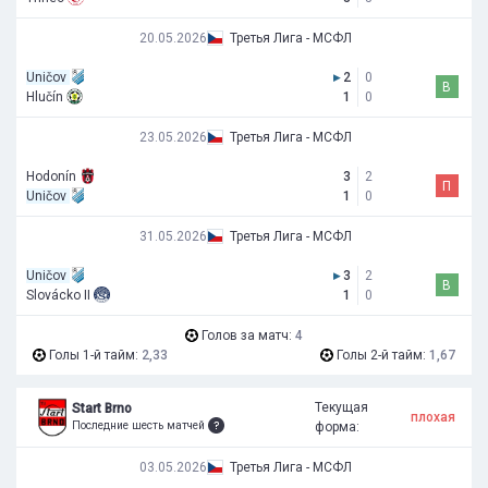
20.05.2026
Третья Лига - МСФЛ
Uničov
▸
2
0
В
Hlučín
1
0
23.05.2026
Третья Лига - МСФЛ
Hodonín
3
2
П
Uničov
1
0
31.05.2026
Третья Лига - МСФЛ
Uničov
▸
3
2
В
Slovácko II
1
0
Голов за матч:
4
Голы 1-й тайм:
2,33
Голы 2-й тайм:
1,67
Текущая
Start Brno
плохая
Последние шесть матчей
форма:
03.05.2026
Третья Лига - МСФЛ