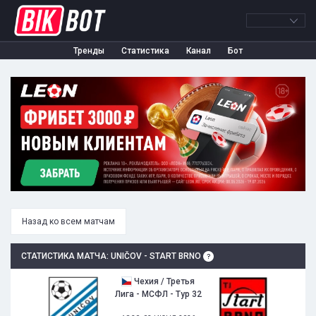
Тренды
Статистика
Канал
Бот
Назад ко всем матчам
СТАТИСТИКА МАТЧА: UNIČOV - START BRNO
Чехия / Третья
Лига - МСФЛ - Тур 32