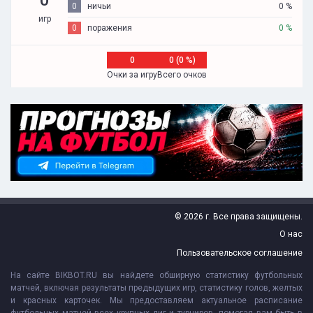
0
ничьи
0 %
игр
0
поражения
0 %
0
0 (0 %)
Очки за игру
Всего очков
© 2026 г. Все права защищены.
О нас
Пользовательское соглашение
На сайте BIKBOT.RU вы найдете обширную статистику футбольных
матчей, включая результаты предыдущих игр, статистику голов, желтых
и красных карточек. Мы предоставляем актуальное расписание