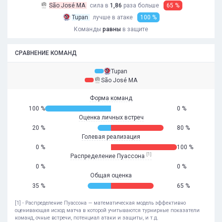
São José MA
сила в
1,86
раза
больше
65 %
Tupan
лучше в атаке
100 %
Команды
равны
в защите
СРАВНЕНИЕ КОМАНД
Tupan
São José MA
Форма команд
100 %
0 %
Оценка личных встреч
20 %
80 %
Голевая реализация
0 %
100 %
[1]
Распределение Пуассона
0 %
0 %
Общая оценка
35 %
65 %
[1] - Распределение Пуассона — математическая модель эффективно
оценивающая исход матча в которой учитываются турнирные показатели
команд, очные встречи, потенциал атаки и защиты, и т.д.