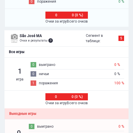
0
поражения
0 %
0
0 (0 %)
Очки за игру
Всего очков
Сегмент в
São José MA
5
Очки и результаты
таблице:
Все игры
0
выиграно
0 %
1
0
ничьи
0 %
игра
1
поражения
100 %
0
0 (0 %)
Очки за игру
Всего очков
Выездные игры
0
выиграно
0 %
0