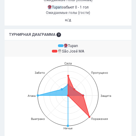
Tupan
забьют 0 - 1 гол
Ожидаемые голы (гости)
н/д
ТУРНИРНАЯ ДИАГРАММА
Tupan
São José MA
Сила
Забито
Пропущено
Атака
Защита
Выиграно
Поражения
Ничьи